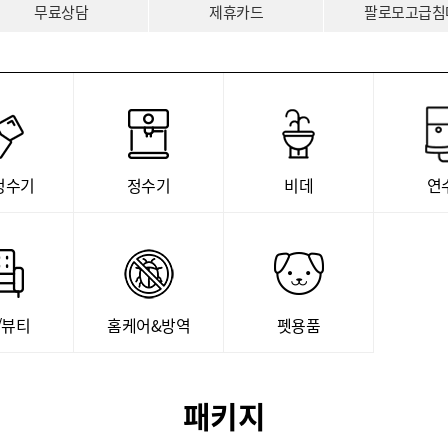
무료상담
제휴카드
팔로모고급침
정수기
정수기
비데
연
/뷰티
홈케어&방역
펫용품
패키지