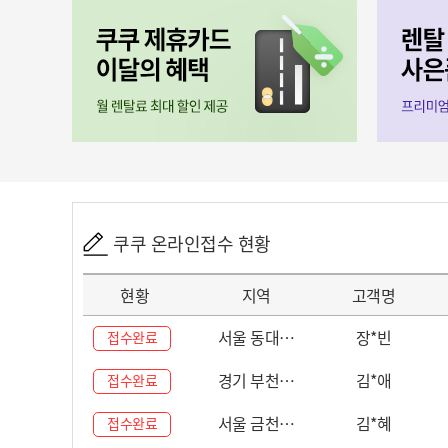
쿠쿠 온라인접수 현황
현황
지역
고객명
서울 동대…
장*빈
접수완료
경기 부천…
김*애
접수완료
서울 금천…
김*혜
접수완료