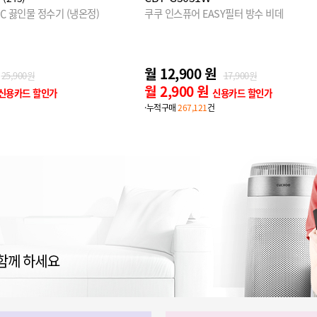
℃ 끓인물 정수기 (냉온정)
쿠쿠 인스퓨어 EASY필터 방수 비데
월 12,900 원
25,900원
17,900원
월 2,900 원
신용카드 할인가
신용카드 할인가
·누적구매
267,121
건