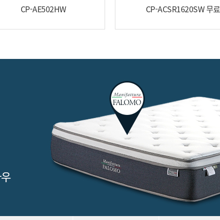
CP-AE502HW
CP-ACSR1620SW 무
CP-ABS100G
[단 하루] 최대12개월 반값할인!
월 13,450 원
12개월 후 월
26,900
원
월 3,450 원
신용카드 할인가