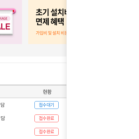
더보기
현황
날짜
상담
08-07
접수대기
상담
08-07
접수완료
08-07
접수완료