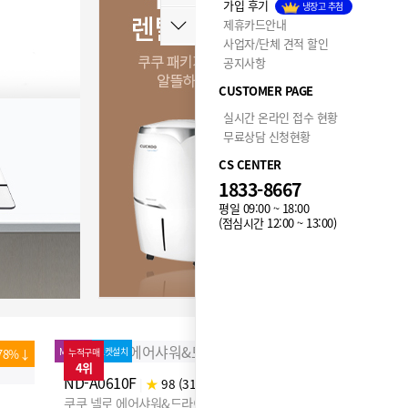
가입 후기
냉장고 추첨
제휴카드안내
사업자/단체 견적 할인
공지사항
CUSTOMER PAGE
실시간 온라인 접수 현황
무료상담 신청현황
CS CENTER
1833-8667
평일 09:00 ~ 18:00
(점심시간 12:00 ~ 13:00)
MD추천
로켓설치
78%↓
누적구매
48%↓
누적구매
4위
5위
MD추천
로켓설
ND-A0610F
|
★
98 (317)
쿠쿠 넬로 에어샤워&드라이룸
CBT-G1