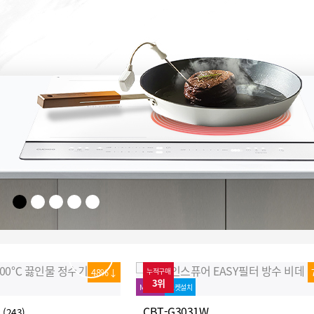
48%↓
누적구매
3위
MD추천
로켓설치
CBT-G3031W
 (243)