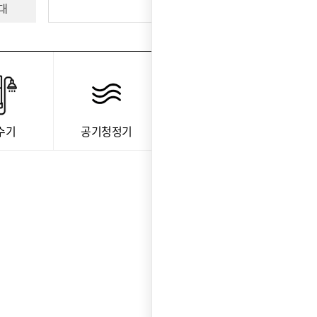
대
수기
공기청정기
주방가전