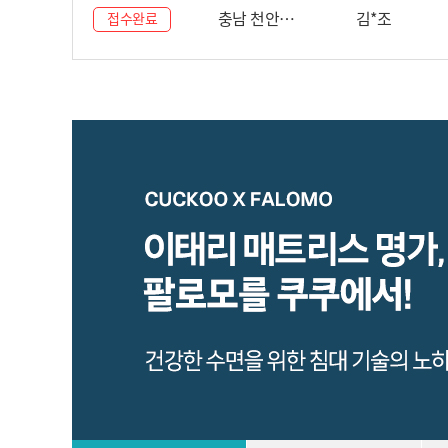
충남 천안…
김*조
접수완료
CP-U011
월 12,900 원
16,900원
월 2,900 원
신용카드 할인가