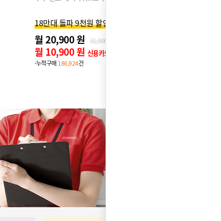
쿠쿠 인스퓨
18만대 돌파 9천원 할인
월 20,900 원
31,900원
월 10,9
월 10,900 원
신용카드 할인가
월 900
·누적구매
186,924
건
·누적구매
12