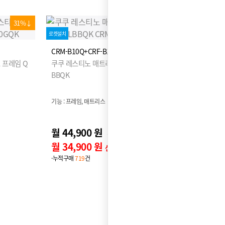
31%↓
22%↓
로켓설치
CRM-B10Q+CRF-B10IQK
 프레임 Q
쿠쿠 레스티노 매트리스 Q+레스티노 프레임 FL
BBQK
기능 : 프레임, 매트리스
월 44,900 원
49,900원
월 34,900 원
신용카드 할인가
·누적구매
719
건