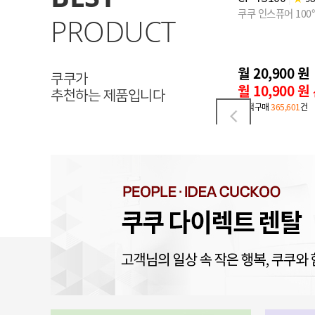
쿠쿠 STEAM 100도씨 끓인물 정수기 (냉온정)
쿠쿠 인스퓨어 100
PRODUCT
[단 하루] 최대12개월 반값할인!
월 13,450 원
월 20,900 원
12개월 후 월
26,900
원
쿠쿠가
월 3,450 원
월 10,900 원
신용카드 할인가
추천하는 제품입니다
·누적구매
414,501
건
·누적구매
365,601
건