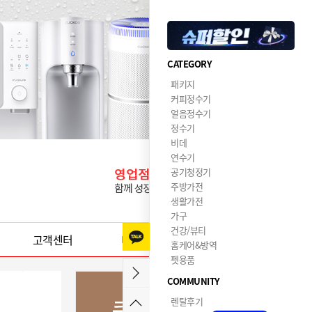
CATEGORY
패키지
커피정수기
얼음정수기
정수기
비데
연수기
공기청정기
주방가전
생활가전
가구
건강/뷰티
고객센터
이달의혜택
홈케어&방역
펫용품
COMMUNITY
렌탈후기