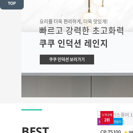
누적구매
74%↓
누적구매
1위
2위
프로모션
타사보상
MD추천
로켓설치
MD추천
로켓설치
BEST
CP-ABS100G
CP-TS100
|
★
99 (81)
|
★
98