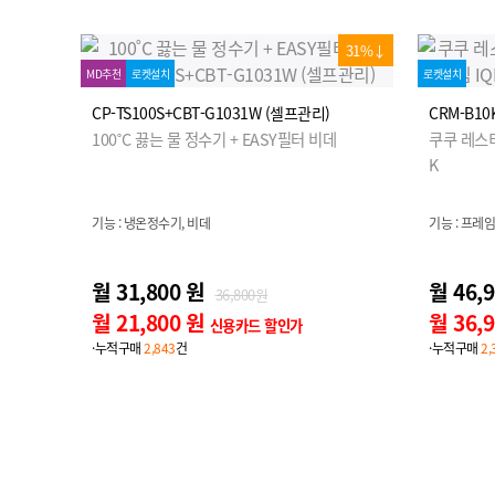
31%↓
MD추천
로켓설치
로켓설치
CP-TS100S+CBT-G1031W (셀프관리)
CRM-B10
100˚C 끓는 물 정수기 + EASY필터 비데
쿠쿠 레스티
K
기능 : 냉온정수기, 비데
기능 : 프레
월 31,800 원
월 46,
36,800원
월 21,800 원
월 36,
신용카드 할인가
·누적구매
2,843
건
·누적구매
2,