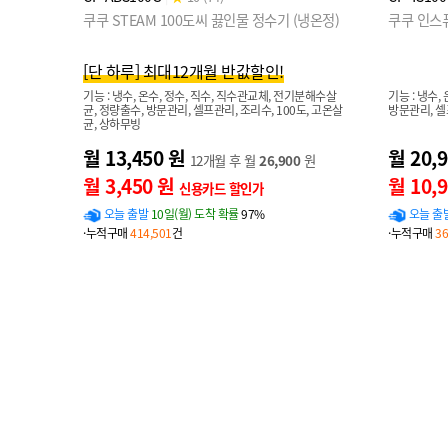
쿠쿠 STEAM 100도씨 끓인물 정수기 (냉온정)
쿠쿠 인스퓨
[단 하루] 최대12개월 반값할인!
기능 : 냉수, 온수, 정수, 직수, 직수관교체, 전기분해수살
기능 : 냉수,
균, 정량출수, 방문관리, 셀프관리, 조리수, 100도, 고온살
방문관리, 셀
균, 상하무빙
월 13,450 원
월 20,
12개월 후 월
26,900
원
월 3,450 원
월 10,
신용카드 할인가
오늘 출발
10일(월) 도착 확률
97%
오늘 출
·누적구매
414,501
건
·누적구매
36