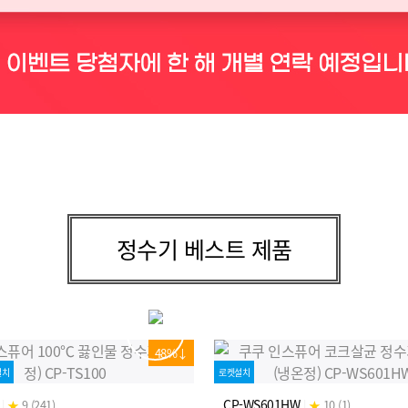
정수기 베스트 제품
48%↓
설치
로켓설치
CP-WS601HW
|
★
9 (241)
|
★
10 (1)