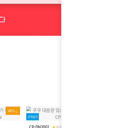
48%↓
39%↓
로켓설치
CP-DN2001
|
★
0 (0)