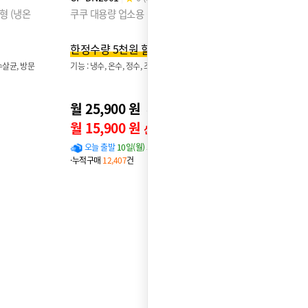
형 (냉온
쿠쿠 대용량 업소용 정수기 16L (냉온정)
한정수량 5천원 할인!
수살균, 방문
기능 : 냉수, 온수, 정수, 조리수, 대용량
월 25,900 원
30,900원
월 15,900 원
신용카드 할인가
오늘 출발
10일(월) 도착 확률
96%
·누적구매
12,407
건