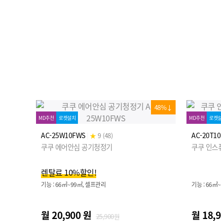
48%↓
MD추천
로켓설치
MD추천
로켓
AC-25W10FWS
AC-20T1
|
★
9 (48)
쿠쿠 에어안심 공기청정기
쿠쿠 인스퓨
렌탈료 10%할인!
기능 : 66㎡~99㎡, 셀프관리
기능 : 66㎡
월 20,900 원
월 18,
25,900원