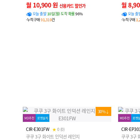
월 10,900 원
월 8,9
신용카드 할인가
오늘 출발
10일(월) 도착 확률
96%
오늘 출
·누적구매
91,310
건
·누적구매
1,
30%↓
MD추천
로켓설치
MD추천
로켓
CIR-E301FW
CIR-EP30
|
★
0 (0)
쿠쿠 3구 화이트 인덕션 레인지
쿠쿠 3구