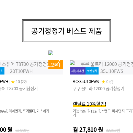
공기청정기 베스트 제품
53%↓
설치
사업자추천
로켓설치
0FWH
AC-35U10FWS
|
★
10 (22)
|
★
0 (0)
어 T8700 공기청정기
쿠쿠 울트라 12000 공기청정기
렌탈료 10%할인!
~99㎡, 미세먼지, 프리필터, 가스제거
기능 : 99㎡~132㎡, 스탠드, 미세먼지, 프
거
900 원
월 27,810 원
23,900원
32,810원