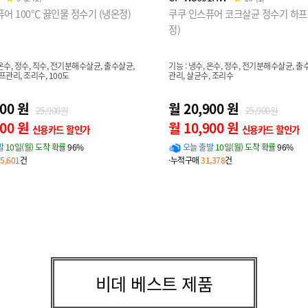
어 100℃ 끓인물 정수기 (냉온정)
쿠쿠 인스퓨어 코크살균 정수기 하프
정)
 온수, 정수, 직수, 전기분해수살균, 출수살균,
기능 : 냉수, 온수, 정수, 전기분해수살균, 출
프관리, 조리수, 100도
관리, 살균수, 조리수
900 원
월 20,900 원
25,900원
25,900원
900 원
월 10,900 원
신용카드 할인가
신용카드 할인가
발
10일(월) 도착 확률
96%
오늘 출발
10일(월) 도착 확률
96%
5,601
건
·누적구매
31,378
건
비데 베스트 제품