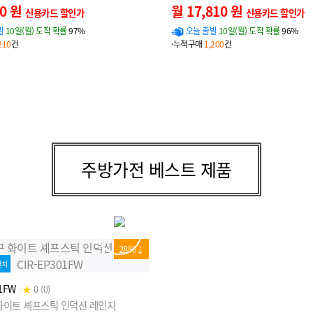
00 원
월 17,810 원
신용카드 할인가
신용카드 할인가
발
10일(월) 도착 확률
97%
오늘 출발
10일(월) 도착 확률
96%
210
건
·누적구매
1,200
건
주방가전 베스트 제품
28%↓
설치
1FW
|
★
0 (0)
 화이트 셰프스틱 인덕션 레인지