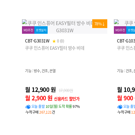
78%↓
MD추천
로켓설치
MD추천
로켓
CBT-G3031W
CBT-G10
|
★
0 (0)
쿠쿠 인스퓨어 EASY필터 방수 비데
쿠쿠 인스퓨
기능 : 방수, 건조, 온열
기능 : 건조,
월 12,900 원
월 10,
17,900원
월 2,900 원
월 900
신용카드 할인가
오늘 출발
10일(월) 도착 확률
97%
오늘 출
·누적구매
267,121
건
·누적구매
12