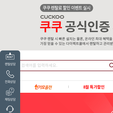
렌탈상담
전화상담
8월 특가할인
채팅상담