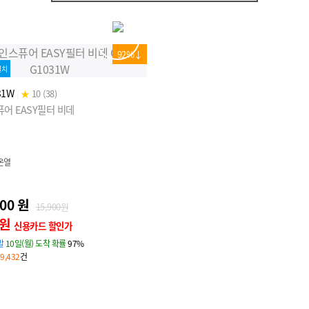
92%↓
설치
31W
|
★
10 (38)
어 EASY필터 비데
 온열
900 원
15,900원
 원
신용카드 할인가
발
10일(월) 도착 확률
97%
9,432
건