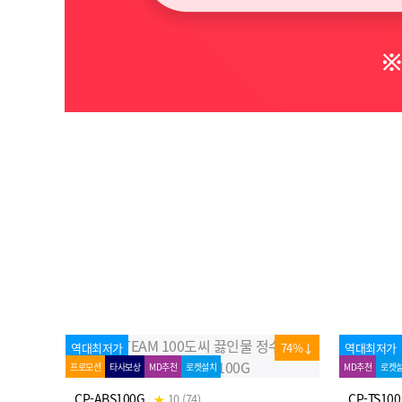
역대최저가
74%↓
역대최저가
프로모션
타사보상
MD추천
로켓설치
MD추천
로켓
CP-ABS100G
CP-TS100
|
★
10 (74)