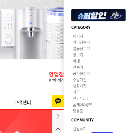
CATEGORY
패키지
커피정수기
얼음정수기
정수기
비데
연수기
공기청정기
주방가전
생활가전
가구
건강/뷰티
고객센터
이달의혜택
홈케어&방역
펫용품
COMMUNITY
렌탈후기