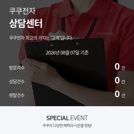
쿠쿠전자
상담센터
쿠쿠전자 최고의 가치는 ‘고객’입니다.
2026년 08월 07일 기준
0
방문자수
건
0
상담건수
건
0
렌탈건수
건
SPECIAL
EVENT
쿠쿠의 다양한 혜택과 사은품 팡팡!