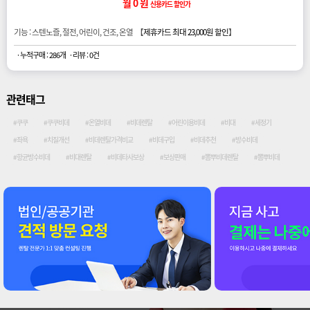
월 0 원
신용카드 할인가
기능 : 스텐노즐, 절전, 어린이, 건조, 온열 【
제휴카드 최대 23,000원 할인
】
· 누적구매 : 286개
· 리뷰 : 0건
관련태그
#쿠쿠
#쿠쿠비데
#온열비데
#비데렌탈
#어린이용비데
#비대
#세정기
#좌욕
#치질개선
#비데렌탈가격비교
#비데구입
#비데추천
#방수비데
#항균방수비데
#비대렌탈
#비데타사보상
#보상판매
#뽐뿌비데렌탈
#뽐뿌비데