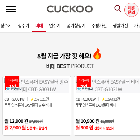
음정수기
정수기
비데
연수기
공기청정기
주방가전
생활가전
가
8월 지금 가장 핫 해요!
비데 BEST
PRODUCT
누적구매
누적구매
1위
2위
CBT-G3031W
｜
★
267,121
건
CBT-G1031W
｜
★
129,432
건
쿠쿠 인스퓨어 EASY필터 방수 비데
쿠쿠 인스퓨어 EASY필터 비데
월 12,900 원
월 10,900 원
17,900원
15,900원
월 2,900 원
월 900 원
신용카드 할인가
신용카드 할인가