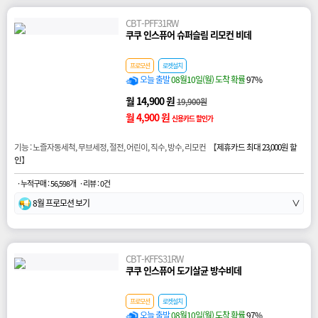
CBT-PFF31RW
쿠쿠 인스퓨어 슈퍼슬림 리모컨 비데
프로모션
로켓설치
오늘 출발
08월10일(월) 도착 확률
97%
월 14,900 원
19,900원
월 4,900 원
신용카드 할인가
기능 : 노즐자동세척, 무브세정, 절전, 어린이, 직수, 방수, 리모컨 【
제휴카드 최대 23,000원 할
인
】
· 누적구매 : 56,598개
· 리뷰 : 0건
8월 프로모션 보기
∨
CBT-KFFS31RW
쿠쿠 인스퓨어 도기살균 방수비데
프로모션
로켓설치
오늘 출발
08월10일(월) 도착 확률
97%