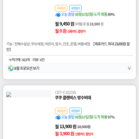
프로모션
로켓설치
오늘 출발
08월10일(월) 도착 확률
89%
월 9,450 원
9개월 후 월
18,900
원
월 0 원
신용카드 할인가
기능 : 전해수살균, 무브세정, 어린이, 방수, 건조, 온열, 버블세정 【
제휴카드 최대 23,000원 할
인
】
· 누적구매 : 923개
· 리뷰 : 0건
8월 프로모션 보기
∨
CBT-E1021W
쿠쿠 클렌비스 방수비데
프로모션
로켓설치
오늘 출발
08월10일(월) 도착 확률
97%
월 13,900 원
18,900원
월 3,900 원
신용카드 할인가