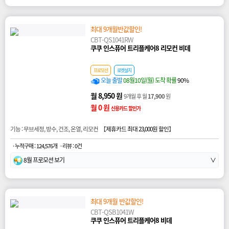
최대 9개월반값할인!
CBT-QS1041RW
쿠쿠 인스퓨어 트리플케어8 리모컨 비데
프로모션
로켓설치
오늘 출발
08월10일(월) 도착 확률
90%
월 8,950 원
9개월 후 월
17,900
원
월 0 원
신용카드 할인가
기능 : 무브세정, 방수, 건조, 온열, 리모컨 【
제휴카드 최대 23,000원 할인
】
· 누적구매 : 124,576개
· 리뷰 : 0건
8월 프로모션 보기
∨
최대 9개월 반값할인!
CBT-QSB1041W
쿠쿠 인스퓨어 트리플케어8 비데