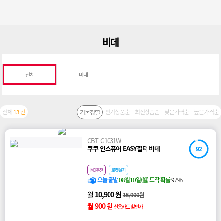
비데
전체
비데
전체
13 건
인기상품순
최신상품순
낮은가격순
높은가격순
기본정렬
CBT-G1031W
쿠쿠 인스퓨어 EASY필터 비데
92
MD추천
로켓설치
오늘 출발
08월10일(월) 도착 확률
97%
월 10,900 원
15,900원
월 900 원
신용카드 할인가