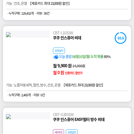
기능 : 건조, 온열 【
제휴카드 최대 23,000원 할인
】
· 누적구매 : 129,432개
· 리뷰 : 39건
CBT-L1031W
쿠쿠 인스퓨어 비데
93.6
로켓설치
오늘 출발
08월10일(월) 도착 확률
89%
월 9,900 원
14,900원
월 0 원
신용카드 할인가
기능 : 노즐자동세척, 절전, 방수, 건조, 온열 【
제휴카드 최대 23,000원 할인
】
· 누적구매 : 2,465개
· 리뷰 : 0건
CBT-G3031W
쿠쿠 인스퓨어 EASY필터 방수 비데
MD추천
로켓설치