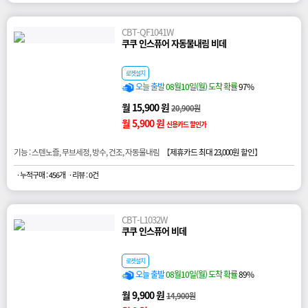
CBT-QF1041W
쿠쿠 인스퓨어 자동물내림 비데
로켓설치
오늘 출발
08월10일(월) 도착 확률
97%
월 15,900 원
20,900원
월 5,900 원
신용카드 할인가
기능 : 스텐노즐, 무브세정, 방수, 건조, 자동물내림 【
제휴카드 최대 23,000원 할인
】
· 누적구매 : 456개
· 리뷰 : 0건
CBT-L1032W
쿠쿠 인스퓨어 비데
로켓설치
오늘 출발
08월10일(월) 도착 확률
89%
월 9,900 원
14,900원