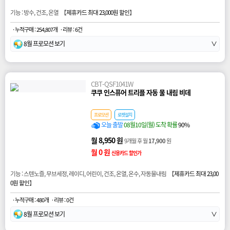
기능 : 방수, 건조, 온열 【
제휴카드 최대 23,000원 할인
】
· 누적구매 : 254,807개
· 리뷰 : 6건
8월 프로모션 보기
∨
CBT-QSF1041W
쿠쿠 인스퓨어 트리플 자동 물 내림 비데
프로모션
로켓설치
오늘 출발
08월10일(월) 도착 확률
90%
월 8,950 원
9개월 후 월
17,900
원
월 0 원
신용카드 할인가
기능 : 스텐노즐, 무브세정, 레이디, 어린이, 건조, 온열, 온수, 자동물내림 【
제휴카드 최대 23,00
0원 할인
】
· 누적구매 : 480개
· 리뷰 : 0건
8월 프로모션 보기
∨