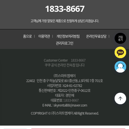
1833-8667
고객님께 가장 알맞은 제품으로 친절하게 상담드리겠습니다.
홈으로
이용약관
개인정보처리방침
온라인무료상담
가입
후기
관리자로그인
Customer Center
1833-8667
쿠쿠 공식 온라인 전속점 입니다
(주)스마트엠제이
22402 인천 중구 하늘달빛로 80 (중산동, LS타워) 7층 701호
사업자번호 : 624-81-02782
통신판매번호 : 제2022-인천중구-0612호
대표자 : 경민재
대표번호 :
1833-8667
E-MAIL : skyrental88@naver.com
COPYRIGHT © (주)스마트엠제이 All Right Reserved.