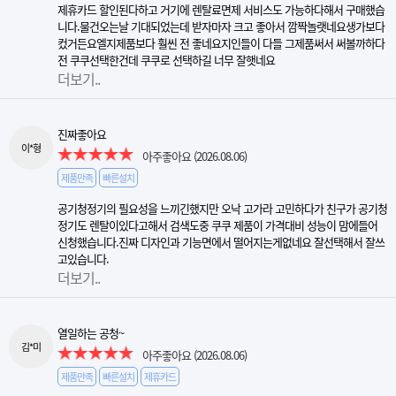
제휴카드 할인된다하고 거기에 렌탈료면제 서비스도 가능하다해서 구매했습
니다.물건오는날 기대되었는데 받자마자 크고 좋아서 깜짝놀랫네요생가보다
컸거든요엘지제품보다 훨씬 전 좋네요지인들이 다들 그제품써서 써볼까하다
전 쿠쿠선택한건데 쿠쿠로 선택하길 너무 잘햇네요
더보기..
진짜좋아요
이*형
아주좋아요
(2026.08.06)
제품만족
빠른설치
공기청정기의 필요성을 느끼긴했지만 오낙 고가라 고민하다가 친구가 공기청
정기도 렌탈이있다고해서 검색도중 쿠쿠 제품이 가격대비 성능이 맘에들어
신청했습니다.진짜 디자인과 기능면에서 떨어지는게없네요 잘선택해서 잘쓰
고있습니다.
더보기..
열일하는 공청~
김*미
아주좋아요
(2026.08.06)
제품만족
빠른설치
제휴카드