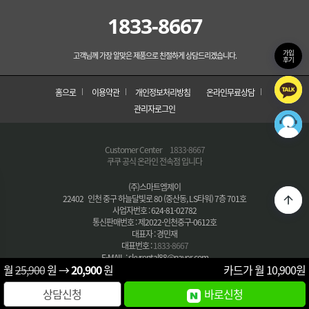
1833-8667
가입
고객님께 가장 알맞은 제품으로 친절하게 상담드리겠습니다.
후기
홈으로
이용약관
개인정보처리방침
온라인무료상담
관리자로그인
Customer Center
1833-8667
쿠쿠 공식 온라인 전속점 입니다
(주)스마트엠제이
22402 인천 중구 하늘달빛로 80 (중산동, LS타워) 7층 701호
사업자번호 : 624-81-02782
통신판매번호 : 제2022-인천중구-0612호
대표자 : 경민재
대표번호 :
1833-8667
E-MAIL : skyrental88@naver.com
월
25,900
원 →
20,900
원
카드가 월
10,900
원
COPYRIGHT © (주)스마트엠제이 All Right Reserved.
상담신청
바로신청