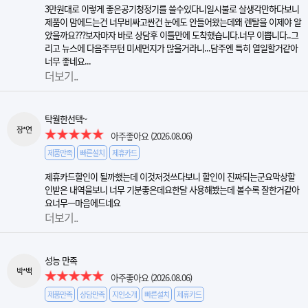
3만원대로 이렇게 좋은공기청정기를 쓸수있다니일시불로 살생각만하다보니
제품이 맘에드는건 너무비싸고싼건 눈에도 안들어왔는데왜 렌탈을 이제야 알
았을까요???보자마자 바로 상담후 이틀만에 도착했습니다.너무 이쁩니다..그
리고 뉴스에 다음주부턴 미세먼지가 많을거라니...담주엔 특히 열일할거같아
너무 좋네요...
더보기..
탁월한선택~
장*연
아주좋아요
(2026.08.06)
제품만족
빠른설치
제휴카드
제휴카드할인이 될까했는데 이것저것쓰다보니 할인이 진짜되는군요막상할
인받은 내역을보니 너무 기분좋은데요한달 사용해봤는데 볼수록 잘한거같아
요너무ㅡ마음에드네요
더보기..
성능 만족
박*백
아주좋아요
(2026.08.06)
제품만족
상담만족
지인소개
빠른설치
제휴카드