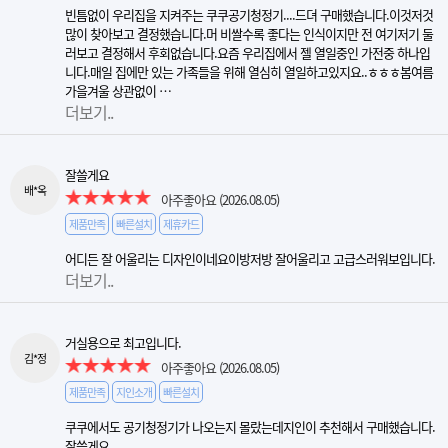
빈틈없이 우리집을 지켜주는 쿠쿠공기청정기....드뎌 구매했습니다.이것저것
많이 찾아보고 결정했습니다.머 비쌀수록 좋다는 인식이지만 전 여기저기 둘
러보고 결정해서 후회없습니다.요즘 우리집에서 젤 열일중인 가전중 하나입
니다.매일 집에만 있는 가족들을 위해 열심히 열일하고있지요..ㅎㅎㅎ봄여름
가을겨울 상관없이 …
더보기..
잘쓸게요
배*옥
아주좋아요
(2026.08.05)
제품만족
빠른설치
제휴카드
어디든 잘 어울리는 디자인이네요이방저방 잘어울리고 고급스러워보입니다.
더보기..
거실용으로 최고입니다.
김*정
아주좋아요
(2026.08.05)
제품만족
지인소개
빠른설치
쿠쿠에서도 공기청정기가 나오는지 몰랐는데지인이 추천해서 구매했습니다.
잘쓸게요