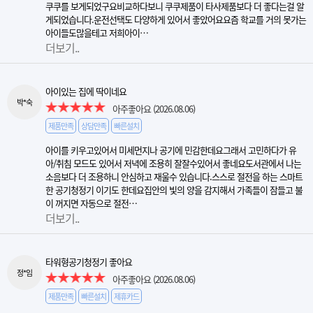
쿠쿠를 보게되었구요비교하다보니 쿠쿠제품이 타사제품보다 더 좋다는걸 알
게되었습니다.운전선택도 다양하게 있어서 좋았어요요즘 학교를 거의 못가는
아이들도많을테고 저희아이…
더보기..
아이있는 집에 딱이네요
박*숙
아주좋아요
(2026.08.06)
제품만족
상담만족
빠른설치
아이를 키우고있어서 미세먼지나 공기에 민감한데요그래서 고민하다가 유
아/취침 모드도 있어서 저녁에 조용히 잘잘수있어서 좋네요도서관에서 나는
소음보다 더 조용하니 안심하고 재울수 있습니다.스스로 절전을 하는 스마트
한 공기청정기 이기도 한데요집안의 빛의 양을 감지해서 가족들이 잠들고 불
이 꺼지면 자동으로 절전…
더보기..
타워형공기청정기 좋아요
정*임
아주좋아요
(2026.08.06)
제품만족
빠른설치
제휴카드