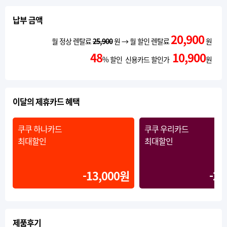
납부 금액
20,900
월 정상 렌탈료
25,900
원 → 월 할인 렌탈료
원
48
10,900
% 할인 신용카드 할인가
원
이달의 제휴카드 혜택
쿠쿠 하나카드
쿠쿠 우리카드
최대할인
최대할인
-13,000원
-20
제품후기