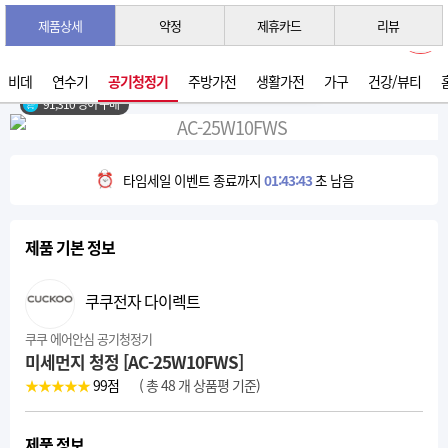
제품상세
약정
제휴카드
리뷰
3초 간편 견적 받기 →
2026년 07월 생산
비데
연수기
공기청정기
주방가전
생활가전
가구
건강/뷰티
91,310 명이 구매
타임세일 이벤트 종료까지
01:43:42
초 남음
제품 기본 정보
쿠쿠전자 다이렉트
쿠쿠 에어안심 공기청정기
미세먼지 청정 [AC-25W10FWS]
★★★★★
99
점
( 총 48 개 상품평 기준)
제품 정보