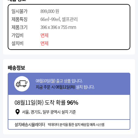
일시불가
899,000 원
제품특징
66㎡~99㎡, 셀프관리
제품크기
396 x 396 x 755 mm
가입비
면제
설치비
면제
배송정보
08월10일(월) 출고 상품 입니다.
지금 주문 시 08월11일(화)
설치 됩니다.
08월11일(화) 도착 확률
96%
서울, 경기도, 일부 광역시 설치 기준
설치배송시뮬레이터
빅데이터 분석을 통한 설치 배송일 예측 시스템