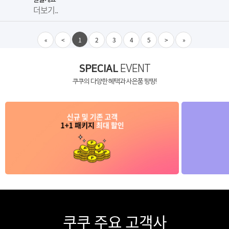
더보기..
«
<
1
2
3
4
5
>
»
SPECIAL
EVENT
쿠쿠의 다양한 혜택과 사은품 팡팡!
쿠쿠 주요 고객사