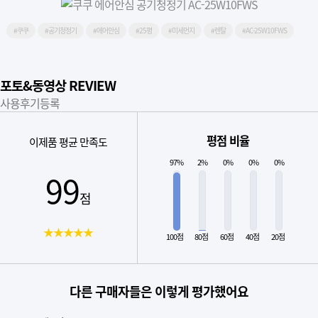
#쿠쿠
#공기청정기
#에어안심
#25평
#미세먼지
#렌탈
#AC-25W10FWS
포토&동영상 REVIEW
사용후기등록
평점 비율
이제품 평균 만족도
97%
2%
0%
0%
0%
99
점
★★★★★
100점
80점
60점
40점
20점
다른 구매자들은 이렇게 평가했어요