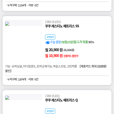
· 누적구매 : 2,154개
· 리뷰 : 0건
CRM-B10SS
쿠쿠 레스티노 매트리스 SS
로켓설치
오늘 출발
08월10일(월) 도착 확률
96%
월 20,900 원
25,900원
월 10,900 원
신용카드 할인가
기능 : 슈퍼싱글, 미디엄경도, 토퍼교체가능, 독립스프링, 고탄력폼 【
제휴카드 최대 23,000원
할인
】
· 누적구매 : 2,874개
· 리뷰 : 0건
CRM-B10Q
쿠쿠 레스티노 매트리스 Q
로켓설치