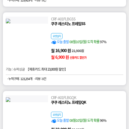
· 누적구매 : 125,425개
· 리뷰 : 0건
CRF-A01FLBGSS
쿠쿠 레스티노 프레임SS
로켓설치
오늘 출발
08월10일(월) 도착 확률
97%
월 16,900 원
21,900원
월 6,900 원
신용카드 할인가
기능 : 슈퍼싱글 【
제휴카드 최대 23,000원 할인
】
· 누적구매 : 123,254개
· 리뷰 : 0건
CRF-A01FLBGQK
쿠쿠 레스티노 프레임QK
로켓설치
오늘 출발
08월10일(월) 도착 확률
96%