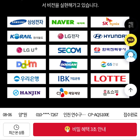
서 비전을 실현해가고 있습니다.
가입
후기
08-06
양*원
010-****-7267
인천 연수구…
CP-AQS100E
접수완료
08-06
마*윤
010-****-9073
서울 강동구…
CP-AMS100E
접수완료
비밀 혜택 3초 안내
08-06
최근 본 상품
김*주
010-****-7989
서울 성동구…
CP-AE502HW
접수완료
1833-8667