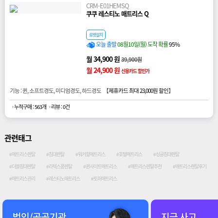
CRM-E01HEMSQ
쿠쿠 레스티노 매트리스 Q
로켓설치
오늘 출발
08월10일(월) 도착 확률
95%
월 34,900 원
39,900원
월 24,900 원
신용카드 할인가
기능 : 퀸, 소프트경도, 미디엄경도, 하드경도 【
제휴카드 최대 23,000원 할인
】
· 누적구매 : 563개
· 리뷰 : 0건
관련태그
#매트리스렌탈
#침대렌탈
#워커힐매트리스
#호텔매트리스
#싱글침대렌탈
#더블침대렌탈
#라텍스폼렌탈
#퀸사이트매트리스
#매트리스렌탈추천
#매트리스렌탈후기
#매트리스관리
#레스티노매트리스
#토퍼매트리스