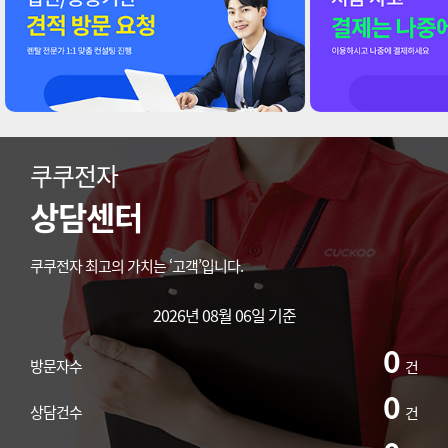
쿠쿠전자
상담센터
쿠쿠전자 최고의 가치는 ‘고객’입니다.
2026년 08월 06일 기준
0
방문자수
건
0
상담건수
건