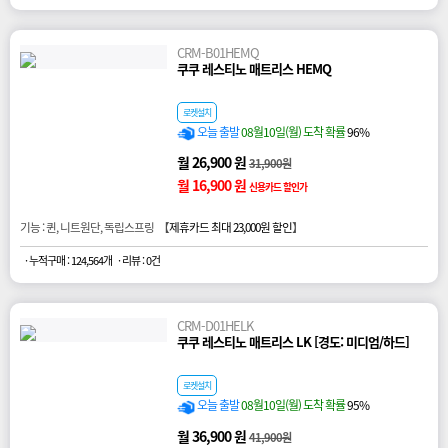
CRM-B01HEMQ
쿠쿠 레스티노 매트리스 HEMQ
로켓설치
오늘 출발
08월10일(월) 도착 확률
96%
월 26,900 원
31,900원
월 16,900 원
신용카드 할인가
기능 : 퀸, 니트원단, 독립스프링 【
제휴카드 최대 23,000원 할인
】
· 누적구매 : 124,564개
· 리뷰 : 0건
CRM-D01HELK
쿠쿠 레스티노 매트리스 LK [경도: 미디엄/하드]
로켓설치
오늘 출발
08월10일(월) 도착 확률
95%
월 36,900 원
41,900원