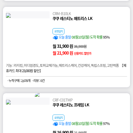
CRM-B10LK
쿠쿠 레스티노 매트리스 LK
로켓설치
오늘 출발
08월10일(월) 도착 확률
95%
월 31,900 원
36,900원
월 21,900 원
신용카드 할인가
기능 : 라지킹, 미디엄경도, 토퍼교체가능, 매트리스케어, 건강케어, 독립스프링, 고탄력폼 【
제
휴카드 최대 23,000원 할인
】
· 누적구매 : 2,678개
· 리뷰 : 0건
CRF-C01TMP
쿠쿠 레스티노 프레임 LK
로켓설치
오늘 출발
08월10일(월) 도착 확률
97%
월 16,900 원
21,900원