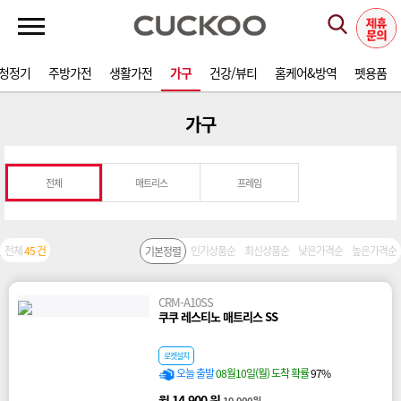
청정기
주방가전
생활가전
가구
건강/뷰티
홈케어&방역
펫용품
가구
전체
매트리스
프레임
전체
45 건
인기상품순
최신상품순
낮은가격순
높은가격순
기본정렬
CRM-A10SS
쿠쿠 레스티노 매트리스 SS
로켓설치
오늘 출발
08월10일(월) 도착 확률
97%
월 14,900 원
19,900원