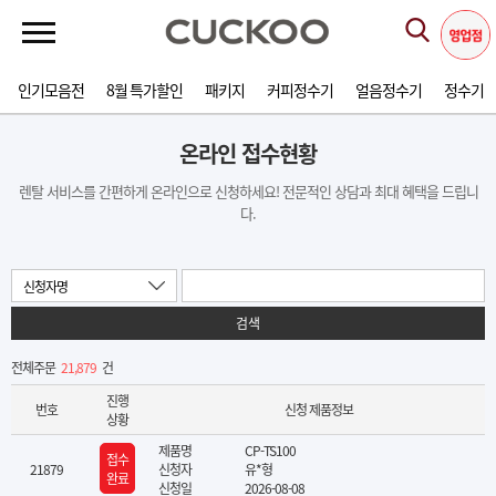
인기모음전
8월 특가할인
패키지
커피정수기
얼음정수기
정수기
온라인 접수현황
렌탈 서비스를 간편하게 온라인으로 신청하세요! 전문적인 상담과 최대 혜택을 드립니
다.
신청자명
검색
전체주문
21,879
건
진행
번호
신청 제품정보
상황
제품명
CP-TS100
접수
21879
신청자
유*형
완료
신청일
2026-08-08