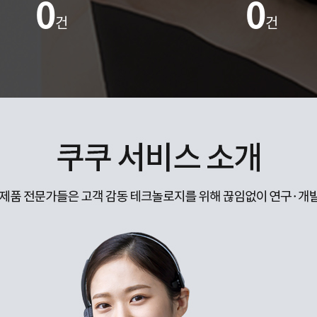
0
0
건
건