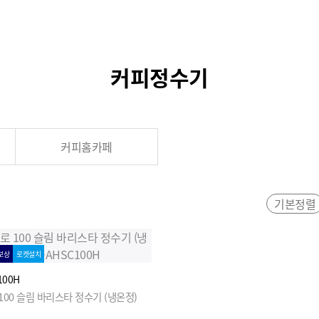
커피정수기
커피홈카페
기본정렬
보상
로켓설치
100H
100 슬림 바리스타 정수기 (냉온정)