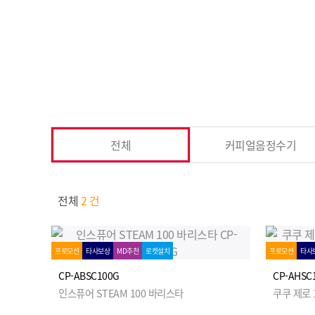
전체
커피얼음정수기
전체
2 건
프로모션
타사보상
MD추천
로켓설치
프로모션
타사
CP-ABSC100G
CP-AHSC
인스퓨어 STEAM 100 바리스타
쿠쿠 제로 