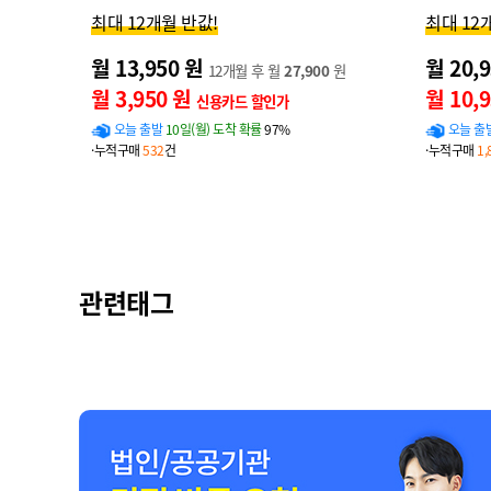
최대 12개월 반값!
최대 12
월 13,950 원
월 20,
12개월 후 월
27,900
원
월 3,950 원
월 10,
신용카드 할인가
오늘 출발
10일(월) 도착 확률
97%
오늘 출
·누적구매
532
건
·누적구매
1,
관련태그