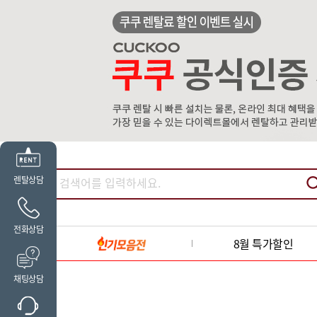
렌탈상담
전화상담
8월 특가할인
채팅상담