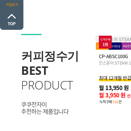
가입후기
누적구매
72%↓
누적구매
1위
1위
프로모션
타사보상
MD추천
로켓설치
프로모션
타사보상
MD추
커피정수기
CP-ABSC100G
CP-ABSC100G
인스퓨어 STEAM 100 바리스타
인스퓨어 STEAM 
BEST
최대 12개월 반값!
최대 12개월 반값
PRODUCT
월 13,950 원
월 13,950 원
12개월 후 월
27,900
원
월 3,950 원
월 3,950 원
신용카드 할인가
신
·누적구매
532
건
·누적구매
532
건
쿠쿠전자이
추천하는 제품입니다