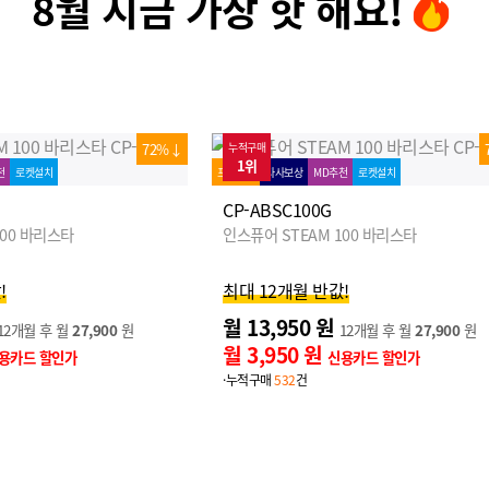
8월 지금 가장 핫 해요!
72%↓
누적구매
1위
천
로켓설치
프로모션
타사보상
MD추천
로켓설치
CP-ABSC100G
100 바리스타
인스퓨어 STEAM 100 바리스타
!
최대 12개월 반값!
월 13,950 원
12개월 후 월
27,900
원
12개월 후 월
27,900
원
월 3,950 원
용카드 할인가
신용카드 할인가
·누적구매
532
건