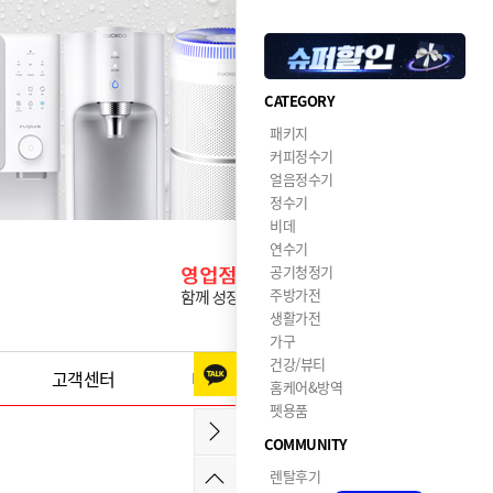
CATEGORY
패키지
커피정수기
얼음정수기
정수기
비데
연수기
공기청정기
주방가전
생활가전
가구
건강/뷰티
고객센터
이달의혜택
홈케어&방역
펫용품
COMMUNITY
렌탈후기