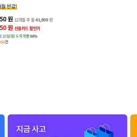
개월 반값!
950 원
12개월 후 월
41,900
원
950 원
신용카드 할인가
발
10일(월) 도착 확률
96%
850
건