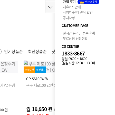
가입 후기
냉장고 추첨
제휴카드안내
사업자/단체 견적 할인
공지사항
CUSTOMER PAGE
실시간 온라인 접수 현황
무료상담 신청현황
CS CENTER
인기상품순
최신상품순
낮은가격순
높은가격순
1833-8667
평일 09:00 ~ 18:00
(점심시간 12:00 ~ 13:00)
프로모션
로켓설치
CP-SS100WSV
기 (얼음냉
쿠쿠 제로100 끓인물 얼음정수기 (얼음냉온정)
월 19,950 원
900
원
12개월 후 월
39,900
원