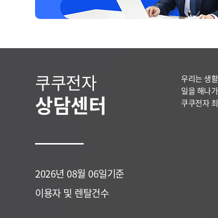
쿠쿠전자
우리는 생활
일을 해나가
상담센터
쿠쿠전자 최
2026년 08월 06일기준
이용자 및 렌탈건수