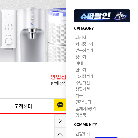
CATEGORY
패키지
커피정수기
얼음정수기
정수기
비데
연수기
공기청정기
주방가전
생활가전
가구
건강/뷰티
고객센터
이달의혜택
홈케어&방역
펫용품
COMMUNITY
렌탈후기