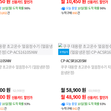
450 원
월 10,450 원
신용카드 할인가
신용카드 할인가
발
10일(월) 도착 확률
96%
오늘 출발
10일(월) 도착 확률
96%
3,802
건
·누적구매
860
건
로켓설치
610SNW
CP-ACSR1620SW
량 초고온수 얼음정수기 (얼음냉온정)
쿠쿠 대용량 초고온수 얼음정수기 지
음냉온정)
900 원
월 58,900 원
62,900원
63,900원
900 원
월 48,900 원
신용카드 할인가
신용카드 할인가
발
10일(월) 도착 확률
93%
오늘 출발
10일(월) 도착 확률
93%
411
건
·누적구매
842
건