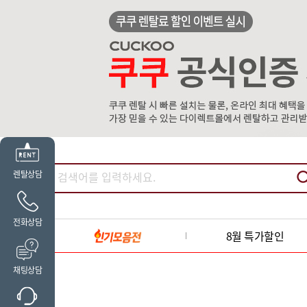
렌탈상담
전화상담
8월 특가할인
채팅상담