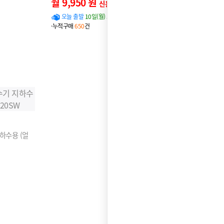
월 9,950 원
신용카드 할인가
오늘 출발
10일(월) 도착 확률
97%
·누적구매
650
건
하수용 (얼