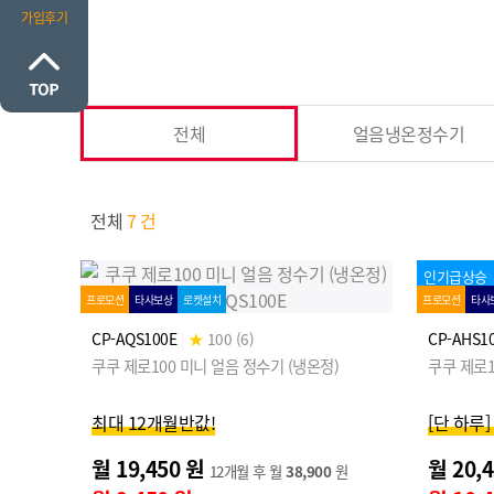
가입후기
전체
얼음냉온정수기
전체
7 건
인기급상승
프로모션
타사보상
로켓설치
프로모션
타사
CP-AQS100E
|
★
100 (6)
CP-AHS1
쿠쿠 제로100 미니 얼음 정수기 (냉온정)
쿠쿠 제로1
최대 12개월반값!
[단 하루
월 19,450 원
월 20,
12개월 후 월
38,900
원