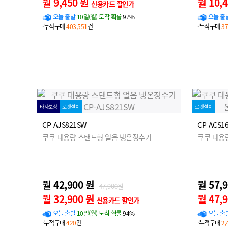
월 9,450 원
월 10,
신용카드 할인가
오늘 출발
10일(월) 도착 확률
97%
오늘 출
·누적구매
403,551
건
·누적구매
37
타사보상
로켓설치
로켓설치
CP-AJS821SW
CP-ACS1
쿠쿠 대용량 스탠드형 얼음 냉온정수기
쿠쿠 대용
월 42,900 원
월 57,
47,900원
월 32,900 원
월 47,
신용카드 할인가
오늘 출발
10일(월) 도착 확률
94%
오늘 출
·누적구매
420
건
·누적구매
2,