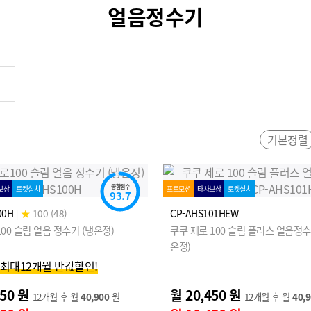
얼음정수기
기본정렬
종합점수
보상
로켓설치
프로모션
타사보상
로켓설치
93.7
00H
|
★
100 (48)
CP-AHS101HEW
00 슬림 얼음 정수기 (냉온정)
쿠쿠 제로 100 슬림 플러스 얼음정수
온정)
] 최대12개월 반값할인!
450 원
월 20,450 원
12개월 후 월
40,900
원
12개월 후 월
40,