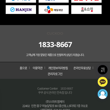
1833-8667
고객님께 가장 알맞은 제품으로 친절하게 상담드리겠습니다.
홈으로
이용약관
개인정보처리방침
온라인무료상담
가입
후기
관리자로그인
Customer Center
1833-8667
쿠쿠 공식 온라인 전속점 입니다
(주)스마트엠제이
22402 인천 중구 하늘달빛로 80 (중산동, LS타워) 7층 701호
사업자번호 : 624-81-02782