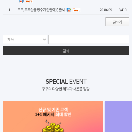
1
쿠쿠, 코크살균 정수기 인앤아웃 출시
20-04-09
3,410
글쓰기
검색
SPECIAL
EVENT
쿠쿠의 다양한 혜택과 사은품 팡팡!