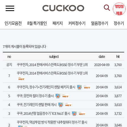
인기모음전
8월 특가할인
패키지
커피정수기
얼음정수기
정수기
7
개의 게시물이 등록되어 있습니다
no
subject
date
hit
공지
쿠쿠전자, 2014 판매서비스만족도(KSSI) 정수기 부문 1위
2020-04-09
3,760
쿠쿠전자, 2014 판매서비스만족도(KSSI) 정수기 부문 1위
7
20-04-09
3,760
6
쿠쿠전자, 정수기+전기레인지 렌탈 패키지 출시
20-04-09
3,614
5
쿠쿠, 양전하 필터 정수기 출시
20-04-09
3,877
4
쿠쿠, 전기레인지 렌탈 판매 개시
20-04-09
3,610
3
쿠쿠, 2014년형 얼음정수기 'ICE No.5' 출시
20-04-09
3,732
쿠쿠전자, 역삼투압 방식 적용한 ‘내추럴워터 정수기’ 출시
2
20-04-09
3,646