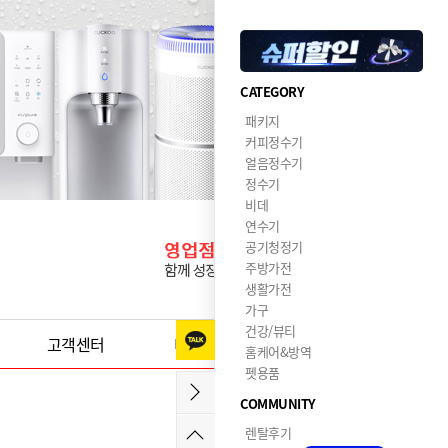
CATEGORY
패키지
커피정수기
얼음정수기
정수기
비데
연수기
공기청정기
주방가전
생활가전
가구
건강/뷰티
고객센터
이달의혜택
홈케어&방역
펫용품
COMMUNITY
렌탈후기