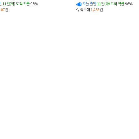
발
11일(화) 도착 확률
95%
오늘 출발
11일(화) 도착 확률
96%
107
건
·누적구매
1,455
건