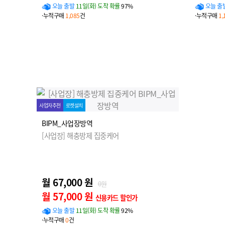
오늘 출발
11일(화) 도착 확률
97%
오늘 출
·누적구매
1,085
건
·누적구매
1,
사업자추천
로켓설치
BIPM_사업장방역
[사업장] 해충방제 집중케어
월 67,000 원
0원
월 57,000 원
신용카드 할인가
오늘 출발
11일(화) 도착 확률
92%
·누적구매
0
건