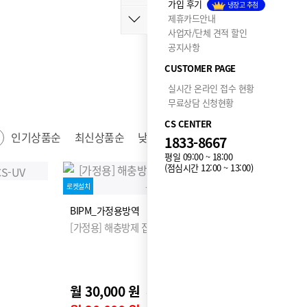
가입 후기
냉장고 추첨
제휴카드안내
사업자/단체 견적 할인
공지사항
CUSTOMER PAGE
실시간 온라인 접수 현황
무료상담 신청현황
CS CENTER
인기상품순
최신상품순
낮은가격순
높은가격순
1833-8667
평일 09:00 ~ 18:00
(점심시간 12:00 ~ 13:00)
로켓설치
BIPM_가정용방역
[가정용] 해충방제 집중케어
월 30,000 원
0원