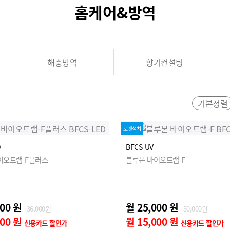
홈케어&방역
해충방역
향기컨설팅
기본정렬
로켓설치
D
BFCS-UV
이오트랩-F플러스
블루몬 바이오트랩-F
000 원
월 25,000 원
36,000원
30,000원
000 원
월 15,000 원
신용카드 할인가
신용카드 할인가