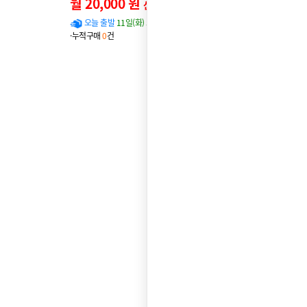
월 20,000 원
신용카드 할인가
오늘 출발
11일(화) 도착 확률
95%
·누적구매
0
건