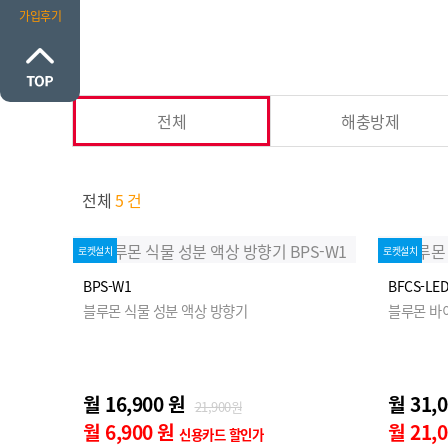
가입후기
전체
해충방제
전체
5 건
로켓설치
로켓설치
BPS-W1
BFCS-LE
블루몬 식물 성분 액상 방향기
블루몬 바
월 16,900 원
월 31,
21,900원
월 6,900 원
월 21,
신용카드 할인가