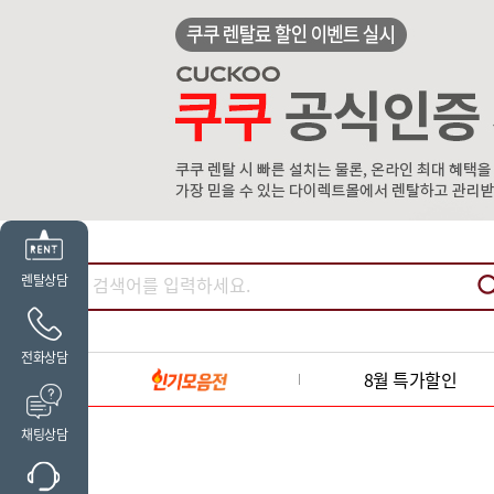
렌탈상담
전화상담
8월 특가할인
채팅상담