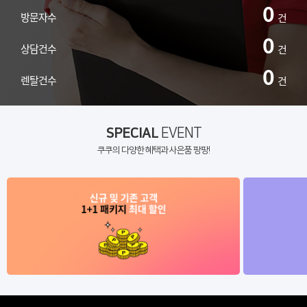
0
방문자수
건
0
상담건수
건
0
렌탈건수
건
SPECIAL
EVENT
쿠쿠의 다양한 혜택과 사은품 팡팡!