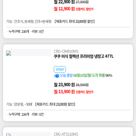
월 22,900 원
27,900원
월 12,900 원
신용카드 할인가
기능 : 건조식, 분쇄형, 건조+분쇄형 【
제휴카드 최대 23,000원 할인
】
· 누적구매 : 230개
· 리뷰 : 0건
CRG-CR4810MS
쿠쿠 미식 컬렉션 프리미엄 냉장고 477L
로켓설치
오늘 출발
08월10일(월) 도착 확률
96%
월 23,900 원
28,900원
월 13,900 원
신용카드 할인가
기능 : 양문형, ~500ℓ 【
제휴카드 최대 23,000원 할인
】
· 누적구매 : 226개
· 리뷰 : 0건
CRG-AT5110MS