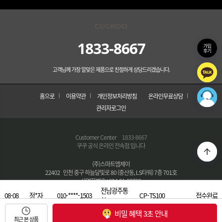
1833-8667
가입
후기
고객님께 가장 알맞은 제품으로 친절하게 상담드리겠습니다.
홈으로
이용약관
개인정보처리방침
온라인무료상담
관리자로그인
Customer Center
1833-8667
쿠쿠 공식 온라인 전속점 입니다
(주)스마트엠제이
22402 인천 중구 하늘달빛로 80 (중산동, LS타워) 7층 701호
사업자번호 : 624-81-02782
통신판매번호 : 제2022-인천중구-0612호
전남광주통
08-08
정*자
010-****-1503
CP-TS100
접수완료
대표자 : 경민재
합…
대표번호 :
1833-8667
비밀 혜택 3초 안내
E-MAIL : skyrental88@naver.com
08-08
유*희
010-****-2681
경기 안산시…
P-TS100
접수완료
최근 본 상품