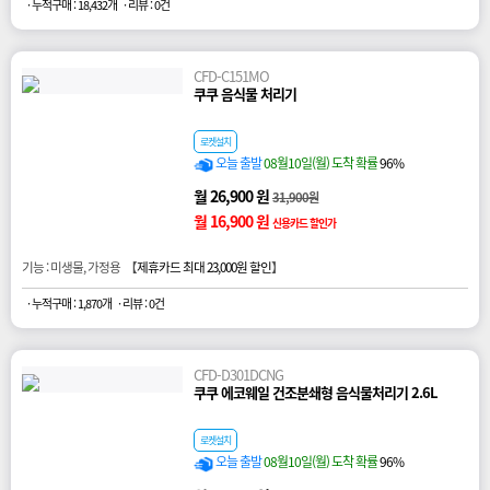
· 누적구매 : 18,432개
· 리뷰 : 0건
CFD-C151MO
쿠쿠 음식물 처리기
로켓설치
오늘 출발
08월10일(월) 도착 확률
96%
월 26,900 원
31,900원
월 16,900 원
신용카드 할인가
기능 : 미생물, 가정용 【
제휴카드 최대 23,000원 할인
】
· 누적구매 : 1,870개
· 리뷰 : 0건
CFD-D301DCNG
쿠쿠 에코웨일 건조분쇄형 음식물처리기 2.6L
로켓설치
오늘 출발
08월10일(월) 도착 확률
96%