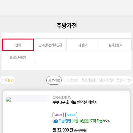
주방가전
전체
인덕션&전기레인지
냉장고
김치냉장고
음식물처리기
전체
9 건
인기상품순
최신상품순
낮은가격순
높은가격순
기본정렬
CIR-E301FW
쿠쿠 3구 화이트 인덕션 레인지
MD추천
로켓설치
오늘 출발
08월10일(월) 도착 확률
95%
월 32,900 원
37,900원