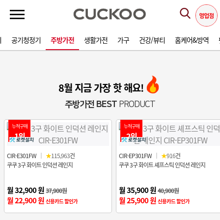
기
공기청정기
주방가전
생활가전
가구
건강/뷰티
홈케어&방역
8월 지금 가장 핫 해요!
주방가전 BEST
PRODUCT
누적구매
누적구매
1위
2위
CIR-E301FW
｜
★
115,963
건
CIR-EP301FW
｜
★
916
건
쿠쿠 3구 화이트 인덕션 레인지
쿠쿠 3구 화이트 셰프스틱 인덕션 레인지
월 32,900 원
월 35,900 원
37,900원
40,900원
월 22,900 원
월 25,900 원
신용카드 할인가
신용카드 할인가