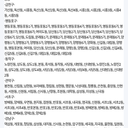
-금천구-
가산동, 독산동, 시흥동, 독산1동, 독산2동, 독산3동, 독산4동, 시흥1동, 시흥2동, 시흥3동, 시흥4
동, 시흥5동
-영등포구-
영등포동, 영등포동1가, 영등포동2가, 영등포동3가, 영등포동4가, 영등포동5가, 영등포동6가, 영
등포동7가, 영등포동8가, 여의도동, 당산동1가, 당산동2가, 당산동3가, 당산동4가, 당산동5가, 당
산동6가, 당산동, 도림동, 문래동1가, 문래동2가, 문래동3가, 문래동4가, 문래동5가, 문래동6가, 양
평동1가, 양평동2가, 양평동3가, 양평동4가, 양평동5가, 양평동6가, 양화동, 신길동, 대림동, 양평
동, 영등포본동, 여의동, 당산1동, 당산2동, 문래동, 양평1동, 양평2동, 신길1동, 신길3동, 신길4동,
신길5동, 신길6동, 신길7동, 대림1동, 대림2동, 대림3동
-동작구-
노량진동, 상도동, 상도1동, 본동, 흑석동, 동작동, 사당동, 대방동, 신대방동, 노량진1동, 노량진2
동, 상도2동, 상도3동, 상도4동, 사당1동, 사당2동, 사당3동, 사당4동, 사당5동, 신대방1동, 신대방
2동
-관악구-
봉천동, 신림동, 남현동, 보라매동, 청림동, 성현동, 행운동, 낙성대동, 청룡동, 은천동, 중앙동, 인헌
동, 서원동, 신원동, 서림동, 신사동, 난향동, 조원동, 대학동, 삼성동, 미성동, 난곡동
-서초구-
방배동, 양재동, 우면동, 원지동, 잠원동, 반포동, 서초동, 내곡동, 염곡동, 신원동, 서초1동, 서초2동,
서초3동, 서초4동, 반포본동, 반포1동, 반포2동, 반포3동, 반포4동, 방배본동, 방배1동, 방배2동, 방
배3동, 방배4동, 양재1동, 양재2동
-강남구-
역삼동, 개포동, 청담동, 삼성동, 대치동, 신사동, 논현동, 압구정동, 세곡동, 자곡동, 율현동, 일원동,