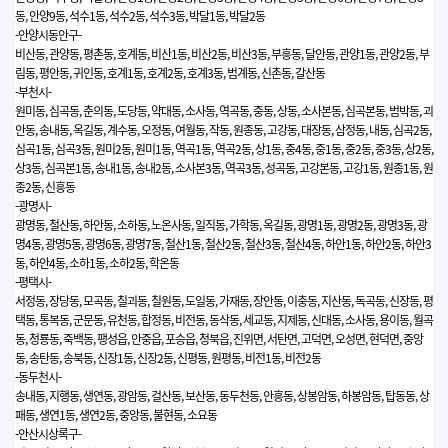
동, 안양9동, 석수1동, 석수2동, 석수3동, 박달1동, 박달2동
-안양시동안구-
비산동, 관양동, 평촌동, 호계동, 비산1동, 비산2동, 비산3동, 부흥동, 달안동, 관양1동, 관양2동, 부
림동, 평안동, 귀인동, 호계1동, 호계2동, 호계3동, 범계동, 신촌동, 갈산동
-부천시-
원미동, 심곡동, 춘의동, 도당동, 약대동, 소사동, 역곡동, 중동, 상동, 소사본동, 심곡본동, 범박동, 괴
안동, 송내동, 옥길동, 계수동, 오정동, 여월동, 작동, 원종동, 고강동, 대장동, 삼정동, 내동, 심곡2동,
심곡1동, 심곡3동, 원미2동, 원미1동, 역곡1동, 역곡2동, 상1동, 중4동, 중1동, 중2동, 중3동, 상2동,
상3동, 심곡본1동, 송내1동, 송내2동, 소사본3동, 역곡3동, 성곡동, 고강본동, 고강1동, 원종1동, 원
종2동, 신흥동
-광명시-
광명동, 철산동, 하안동, 소하동, 노온사동, 일직동, 가학동, 옥길동, 광명1동, 광명2동, 광명3동, 광
명4동, 광명5동, 광명6동, 광명7동, 철산1동, 철산2동, 철산3동, 철산4동, 하안1동, 하안2동, 하안3
동, 하안4동, 소하1동, 소하2동, 학온동
-평택시-
서정동, 장당동, 모곡동, 칠괴동, 칠원동, 도일동, 가재동, 장안동, 이충동, 지산동, 독곡동, 신장동, 평
택동, 통복동, 군문동, 유천동, 합정동, 비전동, 동삭동, 세교동, 지제동, 신대동, 소사동, 용이동, 월곡
동, 청룡동, 죽백동, 팽성읍, 안중읍, 포승읍, 청북읍, 진위면, 서탄면, 고덕면, 오성면, 현덕면, 중앙
동, 송탄동, 송북동, 신장1동, 신장2동, 신평동, 원평동, 비전1동, 비전2동
-동두천시-
송내동, 지행동, 생연동, 광암동, 걸산동, 보산동, 동두천동, 안흥동, 상봉암동, 하봉암동, 탑동동, 상
패동, 생연1동, 생연2동, 중앙동, 불현동, 소요동
-안산시상록구-