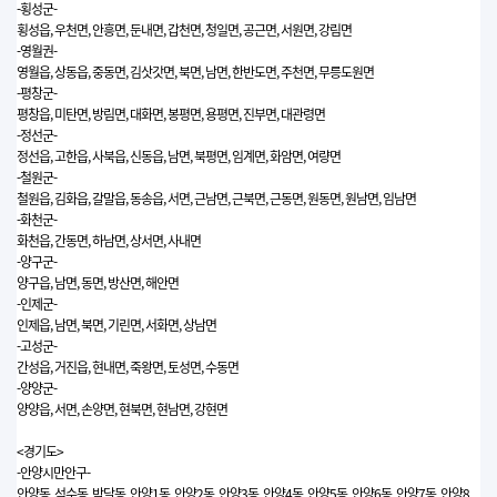
-횡성군-
횡성읍, 우천면, 안흥면, 둔내면, 갑천면, 청일면, 공근면, 서원면, 강림면
-영월권-
영월읍, 상동읍, 중동면, 김삿갓면, 북면, 남면, 한반도면, 주천면, 무릉도원면
-평창군-
평창읍, 미탄면, 방림면, 대화면, 봉평면, 용평면, 진부면, 대관령면
-정선군-
정선읍, 고한읍, 사북읍, 신동읍, 남면, 북평면, 임계면, 화암면, 여량면
-철원군-
철원읍, 김화읍, 갈말읍, 동송읍, 서면, 근남면, 근북면, 근동면, 원동면, 원남면, 임남면
-화천군-
화천읍, 간동면, 하남면, 상서면, 사내면
-양구군-
양구읍, 남면, 동면, 방산면, 해안면
-인제군-
인제읍, 남면, 북면, 기린면, 서화면, 상남면
-고성군-
간성읍, 거진읍, 현내면, 죽왕면, 토성면, 수동면
-양양군-
양양읍, 서면, 손양면, 현북면, 현남면, 강현면
<경기도>
-안양시만안구-
안양동, 석수동, 박달동, 안양1동, 안양2동, 안양3동, 안양4동, 안양5동, 안양6동, 안양7동, 안양8