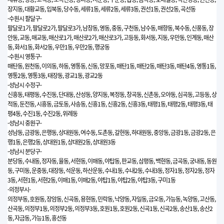
장지동, 대황교동, 입북동, 당수동, 세류1동, 세류2동, 세류3동, 권선1동, 권선2동, 곡선동
-수원시 팔달구-
팔달로1가, 팔달로2가, 팔달로3가, 남창동, 영동, 중동, 구천동, 남수동, 매향동, 북수동, 신풍동, 장
안동, 교동, 매교동, 매산로1가, 매산로2가, 매산로3가, 고등동, 화서동, 지동, 우만동, 인계동, 매산
동, 화서1동, 화서2동, 우만1동, 우만2동, 행궁동
-수원시 영통구-
매탄동, 원천동, 이의동, 하동, 영통동, 신동, 망포동, 매탄1동, 매탄2동, 매탄3동, 매탄4동, 영통1동,
영통2동, 영통3동, 태장동, 광교1동, 광교2동
-성남시 수정구-
신흥동, 태평동, 수진동, 단대동, 산성동, 양지동, 복정동, 창곡동, 신촌동, 오야동, 심곡동, 고등동, 상
적동, 둔전동, 시흥동, 금토동, 사송동, 신흥1동, 신흥2동, 신흥3동, 태평1동, 태평2동, 태평3동, 태
평4동, 수진1동, 수진2동, 위례동
-성남시 중원구-
성남동, 금광동, 은행동, 상대원동, 여수동, 도촌동, 갈현동, 하대원동, 중앙동, 금광1동, 금광2동, 은
행1동, 은행2동, 상대원1동, 상대원2동, 상대원3동
-성남시 분당구-
분당동, 수내동, 정자동, 율동, 서현동, 이매동, 야탑동, 판교동, 삼평동, 백현동, 금곡동, 궁내동, 동원
동, 구미동, 운중동, 대장동, 석운동, 하산운동, 수내1동, 수내2동, 수내3동, 정자1동, 정자2동, 정자
3동, 서현1동, 서현2동, 이매1동, 이매2동, 야탑1동, 야탑2동, 야탑3동, 구미1동
-의정부시-
의정부동, 호원동, 장암동, 신곡동, 용현동, 민락동, 낙양동, 자일동, 금오동, 가능동, 녹양동, 고산동,
산곡동, 의정부1동, 의정부2동, 의정부3동, 호원1동, 호원2동, 신곡1동, 신곡2동, 송산1동, 송산2
동, 자금동, 가능1동, 흥선동