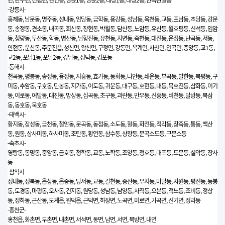
-강릉시-
홍제동, 남문동, 명주동, 성내동, 임당동, 금학동, 용강동, 성남동, 옥천동, 교동, 포남동, 초당동, 강문
동, 송정동, 견소동, 내곡동, 회산동, 장현동, 박월동, 담산동, 노암동, 유산동, 월호평동, 신석동, 입암
동, 청량동, 두산동, 학동, 병산동, 남항진동, 유천동, 지변동, 죽헌동, 대전동, 운정동, 난곡동, 저동,
안현동, 운산동, 주문진읍, 성산면, 왕산면, 구정면, 강동면, 옥계면, 사천면, 연곡면, 중앙동, 교1동,
교2동, 포남1동, 포남2동, 강남동, 성덕동, 경포동
-동해시-
천곡동, 평릉동, 송정동, 용정동, 지흥동, 효가동, 동회동, 나안동, 쇄운동, 부곡동, 발한동, 북평동, 구
미동, 추암동, 구호동, 단봉동, 지가동, 이도동, 귀운동, 대구동, 호현동, 내동, 묵호진동, 삼화동, 이기
동, 이로동, 어달동, 대진동, 망상동, 심곡동, 초구동, 괴란동, 만우동, 신흥동, 비천동, 달방동, 북삼
동, 동호동, 묵호동
-태백시-
황지동, 장성동, 금천동, 철암동, 문곡동, 동점동, 소도동, 혈동, 화전동, 적각동, 창죽동, 통동, 백산
동, 원동, 상사미동, 하사미동, 조탄동, 황연동, 삼수동, 상장동, 문곡소도동, 구문소동
-속초시-
영랑동, 동명동, 중앙동, 금호동, 청학동, 교동, 노학동, 조양동, 청호동, 대포동, 도문동, 설악동, 장사
동
-삼척시-
성내동, 성북동, 읍상동, 읍중동, 당저동, 교동, 갈천동, 증산동, 우지동, 마달동, 자원동, 평전동, 등봉
동, 도경동, 마평동, 오사동, 건지동, 원당동, 성남동, 남양동, 사직동, 오분동, 적노동, 조비동, 정상
동, 정하동, 근산동, 도계읍, 원덕읍, 근덕면, 하장면, 노곡면, 미로면, 가곡면, 신기면, 정라동
-홍천군-
홍천읍, 화촌면, 두촌면, 내촌면, 서석면, 동면, 남면, 서면, 북방면, 내면