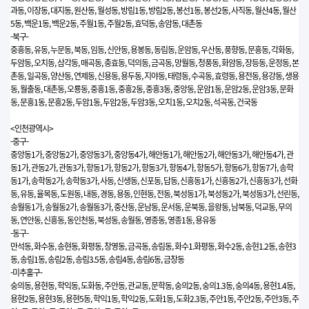
과동, 이장동, 대지동, 원산동, 월성동, 방림1동, 방림2동, 봉선1동, 봉선2동, 사직동, 월산4동, 월산
5동, 백운1동, 백운2동, 주월1동, 주월2동, 효덕동, 송암동, 대촌동
-북구-
중흥동, 유동, 누문동, 북동, 임동, 신안동, 용봉동, 동림동, 운암동, 우산동, 풍향동, 문흥동, 각화동,
두암동, 오치동, 삼각동, 매곡동, 충효동, 덕의동, 금곡동, 망월동, 청풍동, 화암동, 장등동, 운정동, 본
촌동, 일곡동, 양산동, 연제동, 신용동, 용두동, 지야동, 태령동, 수곡동, 효령동, 용전동, 용강동, 생용
동, 월출동, 대촌동, 오룡동, 중흥1동, 중흥2동, 중흥3동, 중앙동, 운암1동, 운암2동, 운암3동, 문화
동, 문흥1동, 문흥2동, 두암1동, 두암2동, 두암3동, 오치1동, 오치2동, 석곡동, 건국동
<인천광역시>
-중구-
중앙동1가, 중앙동2가, 중앙동3가, 중앙동4가, 해안동1가, 해안동2가, 해안동3가, 해안동4가, 관
동1가, 관동2가, 관동3가, 항동1가, 항동2가, 항동3가, 항동4가, 항동5가, 항동6가, 항동7가, 송학
동1가, 송학동2가, 송학동3가, 사동, 신생동, 신포동, 답동, 신흥동1가, 신흥동2가, 신흥동3가, 선화
동, 유동, 율목동, 도원동, 내동, 경동, 용동, 인현동, 전동, 북성동1가, 북성동2가, 북성동3가, 선린동,
송월동1가, 송월동2가, 송월동3가, 중산동, 운남동, 운서동, 운북동, 을왕동, 남북동, 덕교동, 무의
동, 연안동, 신흥동, 동인천동, 북성동, 송월동, 영종동, 영종1동, 용유동
-동구-
만석동, 화수동, 송현동, 화평동, 창영동, 금곡동, 송림동, 화수1.화평동, 화수2동, 송현1.2동, 송현3
동, 송림1동, 송림2동, 송림3.5동, 송림4동, 송림6동, 금창동
-미추홀구-
숭의동, 용현동, 학익동, 도화동, 주안동, 관교동, 문학동, 숭의2동, 숭의1.3동, 숭의4동, 용현1.4동,
용현2동, 용현3동, 용현5동, 학익1동, 학익2동, 도화1동, 도화2.3동, 주안1동, 주안2동, 주안3동, 주