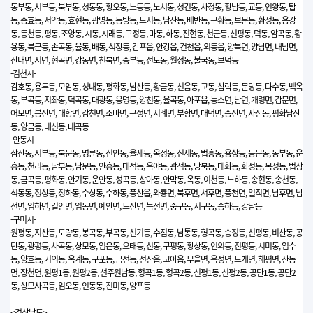
동부동, 서부동, 북부동, 성동동, 황오동, 노동동, 노서동, 성건동, 사정동, 황남동, 교동, 인왕동, 탑
동, 충효동, 서악동, 효현동, 광명동, 동방동, 도지동, 남산동, 배반동, 구황동, 보문동, 황성동, 용강
동, 동천동, 평동, 조양동, 시동, 시래동, 구정동, 마동, 하동, 진현동, 천군동, 신평동, 덕동, 암곡동, 황
용동, 북군동, 손곡동, 율동, 배동, 석장동, 감포읍, 안강읍, 건천읍, 외동읍, 양북면, 양남면, 내남면,
산내면, 서면, 현곡면, 강동면, 천북면, 중부동, 선도동, 월성동, 불국동, 보덕동
-김천시-
감호동, 용두동, 모암동, 성내동, 평화동, 남산동, 황금동, 신음동, 교동, 삼락동, 문당동, 다수동, 백옥
동, 부곡동, 지좌동, 덕곡동, 대광동, 응명동, 양천동, 율곡동, 아포읍, 농소면, 남면, 개령면, 감문면,
어모면, 봉산면, 대항면, 감천면, 조마면, 구성면, 지례면, 부항면, 대덕면, 증산면, 자산동, 평화남산
동, 양금동, 대신동, 대곡동
-안동시-
삼산동, 서부동, 북문동, 명륜동, 신안동, 율세동, 옥정동, 신세동, 법흥동, 용상동, 동문동, 동부동, 운
흥동, 천리동, 남부동, 남문동, 안흥동, 대석동, 옥야동, 광석동, 당북동, 태화동, 화성동, 목성동, 법상
동, 금곡동, 평화동, 안기동, 운안동, 성곡동, 상아동, 안막동, 옥동, 이천동, 노하동, 송현동, 송천동,
석동동, 정상동, 정하동, 수상동, 수하동, 풍산읍, 와룡면, 북후면, 서후면, 풍천면, 일직면, 남후면, 남
선면, 임하면, 길안면, 임동면, 예안면, 도산면, 녹전면, 중구동, 서구동, 송하동, 강남동
-구미시-
원평동, 지산동, 도량동, 봉곡동, 부곡동, 선기동, 수점동, 남통동, 형곡동, 송정동, 신평동, 비산동, 공
단동, 광평동, 사곡동, 상모동, 임은동, 오태동, 신동, 구평동, 황상동, 인의동, 진평동, 시미동, 임수
동, 양호동, 거의동, 옥계동, 구포동, 금전동, 선산읍, 고아읍, 무을면, 옥성면, 도개면, 해평면, 산동
면, 장천면, 원평1동, 원평2동, 선주원남동, 형곡1동, 형곡2동, 신평1동, 신평2동, 공단1동, 공단2
동, 상모사곡동, 임오동, 인동동, 진미동, 양포동
<경상남도>