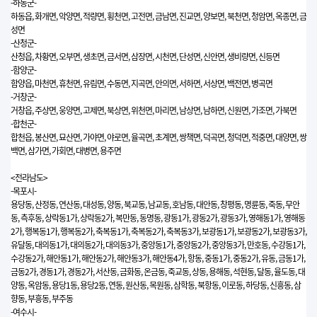
-하동군-
하동읍, 화개면, 악양면, 적량면, 횡천면, 고전면, 금남면, 진교면, 양보면, 북천면, 청암면, 옥종면, 금
성면
-산청군-
산청읍, 차황면, 오부면, 생초면, 금서면, 삼장면, 시천면, 단성면, 신안면, 생비량면, 신등면
-함양군-
함양읍, 마천면, 휴천면, 유림면, 수동면, 지곡면, 안의면, 서하면, 서상면, 백전면, 병곡면
-거창군-
거창읍, 주상면, 웅양면, 고제면, 북상면, 위천면, 마리면, 남상면, 남하면, 신원면, 가조면, 가북면
-합천군-
합천읍, 봉산면, 묘산면, 가야면, 야로면, 율곡면, 초계면, 쌍책면, 덕곡면, 청덕면, 적중면, 대양면, 쌍
백면, 삼가면, 가회면, 대병면, 용주면
<전라남도>
-목포시-
용당동, 산정동, 연산동, 대성동, 양동, 북교동, 남교동, 호남동, 대안동, 창평동, 명륜동, 죽동, 무안
동, 측후동, 상락동1가, 상락동2가, 복만동, 동명동, 광동1가, 광동2가, 광동3가, 영해동1가, 영해동
2가, 행복동1가, 행복동2가, 축복동1가, 축복동2가, 축복동3가, 보광동1가, 보광동2가, 보광동3가,
유달동, 대의동1가, 대의동2가, 대의동3가, 중앙동1가, 중앙동2가, 중앙동3가, 만호동, 수강동1가,
수강동2가, 해안동1가, 해안동2가, 해안동3가, 해안동4가, 항동, 중동1가, 중동2가, 유동, 금동1가,
금동2가, 경동1가, 경동2가, 서산동, 금화동, 온금동, 죽교동, 상동, 용해동, 석현동, 달동, 율도동, 대
양동, 옥암동, 용당1동, 용당2동, 연동, 원산동, 목원동, 삼학동, 북항동, 이로동, 하당동, 신흥동, 삼
향동, 부흥동, 부주동
-여수시-