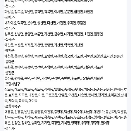
영덕읍, 강구면, 남정면, 달산면, 지품면, 축산면, 영해면, 병곡면, 창수면
-청도군-
화양읍, 청도읍, 각남면, 풍각면, 각북면, 이서면, 운문면, 금천면, 매전면
-고령군-
대가야읍, 덕곡면, 운수면, 성산면, 다산면, 개진면, 우곡면, 쌍림면
-성주군-
성주읍, 선남면, 용암면, 수륜면, 가천면, 금수면, 대가면, 벽진면, 초전면, 월항면
-칠곡군-
왜관읍, 북삼읍, 석적읍, 지천면, 동명면, 가산면, 약목면, 기산면
-예천군-
예천읍, 용문면, 감천면, 보문면, 호명면, 유천면, 용궁면, 개포면, 지보면, 풍양면, 효자면, 은풍면
-봉화군-
봉화읍, 물야면, 봉성면, 법전면, 춘양면, 소천면, 재산면, 명호면, 상운면, 석포면
-울진군-
울진읍, 평해읍, 북면, 근남면, 기성면, 온정면, 죽변면, 후포면, 금강송면, 매화면
-포항시남구-
상도동, 대도동, 해도동, 송도동, 청림동, 일월동, 송정동, 송내동, 괴동동, 동촌동, 장흥동, 인덕동, 호
동, 효자동, 지곡동, 대잠동, 이동, 구룡포읍, 연일읍, 오천읍, 대송면, 동해면, 장기면, 호미곶면, 상대
동, 제철동, 효곡동, 대이동
-포항시북구-
대흥동, 신흥동, 남빈동, 상원동, 여천동, 중앙동, 덕산동, 덕수동, 대신동, 동빈1가, 동빈2가, 학산동,
항구동, 득량동, 학잠동, 죽도동, 용흥동, 우현동, 창포동, 두호동, 장성동, 양덕동, 환호동, 여남동, 흥
해읍, 신광면, 청하면, 송라면, 기계면, 죽장면, 기북면, 양학동, 우창동, 장량동, 환여동
-경주시-