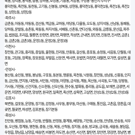
북동, 청덕동, 동백동, 중동, 상하동, 보정동, 기흥동, 서농동, 구성동 -용인시 수지구-
풍덕천동, 죽전동, 동천동, 고기동, 신봉동, 성복동, 상현동, 풍덕천1동, 풍덕천2동, 죽전1동, 죽전2
동, 상현1동, 상현2동
-파주시-
금촌동, 아동동, 야동동, 검산동, 맥금동, 교하동, 야당동, 다율동, 오도동, 상지석동, 산남동, 동패동,
당하동, 문발동, 송촌동, 목동동, 하지석동, 서패동, 신촌동, 연다산동, 와동동, 금릉동, 문산읍, 파주
읍, 법원읍, 조리읍, 월롱면, 탄현면, 광탄면, 파평면, 적성면, 군내면, 장단면, 진동면, 진서면, 금촌1
동, 금촌2동, 금촌3동, 운정1동, 운정2동, 운정3동
-이천시-
창전동, 관고동, 중리동, 증일동, 율현동, 진리동, 안흥동, 갈산동, 증포동, 송정동, 사음동, 단월동, 대
포동, 고담동, 장록동, 장호원읍, 부발읍, 신둔면, 백사면, 호법면, 마장면, 대월면, 모가면, 설성면, 율
면
-안성시-
봉산동, 숭인동, 영동, 봉남동, 구포동, 동본동, 명륜동, 옥천동, 낙원동, 창전동, 성남동, 신흥동, 인지
동, 금산동, 연지동, 대천동, 서인동, 석정동, 아양동, 금석동, 계동, 옥산동, 사곡동, 도기동, 당왕동,
가사동, 가현동, 신건지동, 신소현동, 신모산동, 현수동, 발화동, 중리동, 공도읍, 보개면, 금광면, 서
운면, 미양면, 대덕면, 양성면, 원곡면, 일죽면, 죽산면, 삼죽면, 고삼면, 안성1동, 안성2동, 안성3동
-김포시-
북변동, 걸포동, 운양동, 장기동, 감정동, 사우동, 풍무동, 마산동, 구래동, 통진읍, 고촌읍, 양촌읍, 대
곶면, 월곶면, 하성면, 김포본동, 장기본동
-화성시-
진안동, 병점동, 능동, 기산동, 반월동, 반정동, 황계동, 배양동, 기안동, 송산동, 안녕동, 반송동, 석우
동, 오산동, 청계동, 영천동, 중동, 신동, 목동, 산척동, 장지동, 송동, 방교동, 금곡동, 새솔동, 봉담읍,
우정읍, 향남읍, 남양읍, 매송면, 비봉면, 마도면, 송산면, 서신면, 팔탄면, 장안면, 양감면, 정남면, 병