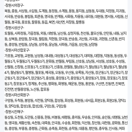
-창원시의창구-
북동, 중동, 서상동, 소답동, 도계동, 동정동, 소계동, 용동, 용지동, 삼동동, 두대동, 덕정동, 지귀동,
서곡동, 반송동, 봉림동, 퇴촌동, 명곡동, 반계동, 사화동, 차용동, 내리동, 대원동, 명서동, 사림동, 신
월동, 봉곡동, 용호동, 팔용동, 동읍, 북면, 대산면, 의창동, 팔룡동
-창원시성산구-
토월동, 사파정동, 가음정동, 외동, 대방동, 남산동, 삼정자동, 천선동, 불모산동, 안민동, 내동, 남지
동, 상복동, 완암동, 창곡동, 월림동, 적현동, 양곡동, 반송동, 귀산동, 귀곡동, 귀현동, 신촌동, 반지
동, 중앙동, 반림동, 상남동, 성주동, 웅남동, 사파동, 가음동, 성산동, 남양동
-창원시마산합포구-
가포동, 교방동, 교원동, 남성동, 대내동, 대성동1가, 대성동2가, 대외동, 대창동, 덕동동, 동성동, 두
월동1가, 두월동2가, 두월동3가, 문화동, 반월동, 부림동, 산호동, 상남동, 서성동, 성호동, 수성동,
신월동, 신창동, 신포동1가, 신포동2가, 신흥동, 완월동, 월남동1가, 월남동2가, 월남동3가, 월남동
4가, 월남동5가, 월영동, 월포동, 예곡동, 오동동, 우산동, 유록동, 자산동, 장군동1가, 장군동2가, 장
군동3가, 장군동4가, 장군동5가, 중성동, 중앙동1가, 중앙동2가, 중앙동3가, 창동, 창포동1가, 창포
동2가, 창포동3가, 청계동, 추산동, 평화동, 화영동, 해운동, 현동, 홍문동, 구산면, 진동면, 진북면,
진전면, 반월중앙동, 노산동, 합포동
-창원시마산회원구-
구암동, 두척동, 봉암동, 석전동, 양덕동, 합성동, 회성동, 회원동, 내서읍, 회원1동, 회원2동, 양덕1
동, 양덕2동, 합성1동, 합성2동, 구암1동, 구암2동
-창원시진해구-
동상동, 도천동, 도만동, 신흥동, 현동, 비봉동, 태평동, 충의동, 무송동, 인의동, 숭인동, 대영동, 남빈
동, 앵곡동, 제황산동, 속천동, 대죽동, 안곡동, 수송동, 회현동, 익선동, 창선동, 대천동, 광화동, 통신
동, 중앙동, 부흥동, 중평동, 근화동, 송죽동, 화천동, 송학동, 대흥동, 평안동, 충무동, 인사동, 여좌