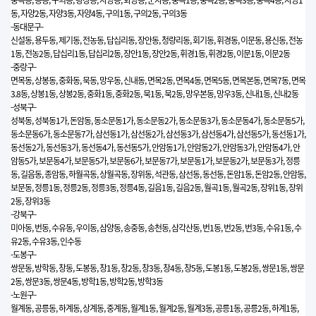
동, 자양2동, 자양3동, 자양4동, 구의1동, 구의2동, 구의3동
-동대문구-
신설동, 용두동, 제기동, 전농동, 답십리동, 장안동, 청량리동, 회기동, 휘경동, 이문동, 용신동, 전농
1동, 전농2동, 답십리1동, 답십리2동, 장안1동, 장안2동, 휘경1동, 휘경2동, 이문1동, 이문2동
-중랑구-
면목동, 상봉동, 중화동, 묵동, 망우동, 신내동, 면목2동, 면목4동, 면목5동, 면목본동, 면목7동, 면목
3.8동, 상봉1동, 상봉2동, 중화1동, 중화2동, 묵1동, 묵2동, 망우본동, 망우3동, 신내1동, 신내2동
-성북구-
성북동, 성북동1가, 돈암동, 동소문동1가, 동소문동2가, 동소문동3가, 동소문동4가, 동소문동5가,
동소문동6가, 동소문동7가, 삼선동1가, 삼선동2가, 삼선동3가, 삼선동4가, 삼선동5가, 동선동1가,
동선동2가, 동선동3가, 동선동4가, 동선동5가, 안암동1가, 안암동2가, 안암동3가, 안암동4가, 안
암동5가, 보문동4가, 보문동5가, 보문동6가, 보문동7가, 보문동1가, 보문동2가, 보문동3가, 정릉
동, 길음동, 종암동, 하월곡동, 상월곡동, 장위동, 석관동, 삼선동, 동선동, 돈암1동, 돈암2동, 안암동,
보문동, 정릉1동, 정릉2동, 정릉3동, 정릉4동, 길음1동, 길음2동, 월곡1동, 월곡2동, 장위1동, 장위
2동, 장위3동
-강북구-
미아동, 번동, 수유동, 우이동, 삼양동, 송중동, 송천동, 삼각산동, 번1동, 번2동, 번3동, 수유1동, 수
유2동, 수유3동, 인수동
-도봉구-
쌍문동, 방학동, 창동, 도봉동, 창1동, 창2동, 창3동, 창4동, 창5동, 도봉1동, 도봉2동, 쌍문1동, 쌍문
2동, 쌍문3동, 쌍문4동, 방학1동, 방학2동, 방학3동
-노원구-
월계동, 공릉동, 하계동, 상계동, 중계동, 월계1동, 월계2동, 월계3동, 공릉1동, 공릉2동, 하계1동,