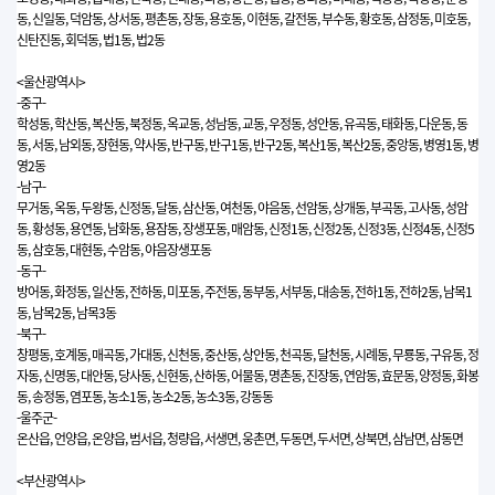
동, 신일동, 덕암동, 상서동, 평촌동, 장동, 용호동, 이현동, 갈전동, 부수동, 황호동, 삼정동, 미호동,
신탄진동, 회덕동, 법1동, 법2동
<울산광역시>
-중구-
학성동, 학산동, 복산동, 북정동, 옥교동, 성남동, 교동, 우정동, 성안동, 유곡동, 태화동, 다운동, 동
동, 서동, 남외동, 장현동, 약사동, 반구동, 반구1동, 반구2동, 복산1동, 복산2동, 중앙동, 병영1동, 병
영2동
-남구-
무거동, 옥동, 두왕동, 신정동, 달동, 삼산동, 여천동, 야음동, 선암동, 상개동, 부곡동, 고사동, 성암
동, 황성동, 용연동, 남화동, 용잠동, 장생포동, 매암동, 신정1동, 신정2동, 신정3동, 신정4동, 신정5
동, 삼호동, 대현동, 수암동, 야음장생포동
-동구-
방어동, 화정동, 일산동, 전하동, 미포동, 주전동, 동부동, 서부동, 대송동, 전하1동, 전하2동, 남목1
동, 남목2동, 남목3동
-북구-
창평동, 호계동, 매곡동, 가대동, 신천동, 중산동, 상안동, 천곡동, 달천동, 시례동, 무룡동, 구유동, 정
자동, 신명동, 대안동, 당사동, 신현동, 산하동, 어물동, 명촌동, 진장동, 연암동, 효문동, 양정동, 화봉
동, 송정동, 염포동, 농소1동, 농소2동, 농소3동, 강동동
-울주군-
온산읍, 언양읍, 온양읍, 범서읍, 청량읍, 서생면, 웅촌면, 두동면, 두서면, 상북면, 삼남면, 삼동면
<부산광역시>