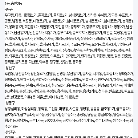
1동, 숭인2동
-중구-
무교동, 다동, 태평로1가, 을지로1가, 을지로2가, 남대문로1가, 삼각동, 수하동, 장교동, 수표동, 소
공동, 남창동, 북창동, 태평로2가, 남대문로2가, 남대문로3가, 남대문로4가, 남대문로5가, 봉래동1
가, 봉래동2가, 회현동1가, 회현동2가, 회현동3가, 충무로1가, 충무로2가, 명동1가, 명동2가, 남산
동1가, 남산동2가, 남산동3가, 저동1가, 충무로4가, 충무로5가, 인현동2가, 예관동, 묵정동, 필동1
가, 필동2가, 필동3가, 남학동, 주자동, 예장동, 장충동1가, 장충동2가, 광희동1가, 광희동2가, 쌍림
동, 을지로6가, 을지로7가, 을지로4가, 을지로5가, 주교동, 방산동, 오장동, 을지로3가, 입정동, 산
림동, 충무로3가, 초동, 인현동1가, 저동2가, 신당동, 흥인동, 무학동, 황학동, 서소문동, 정동, 순화
동, 의주로1가, 충정로1가, 중림동, 의주로2가, 만리동1가, 만리동2가, 회현동, 명동, 필동, 장충동,
광희동, 을지로동, 다산동, 약수동, 청구동, 신당5동, 동화동
-용산구-
후암동, 용산동2가, 용산동4가, 갈월동, 남영동, 용산동1가, 동자동, 서계동, 청파동1가, 청파동2가,
청파동3가, 원효로1가, 원효로2가, 신창동, 산천동, 청암동, 원효로3가, 원효로4가, 효창동, 도원동,
용문동, 문배동, 신계동, 한강로1가, 한강로2가, 용산동3가, 용산동5가, 한강로3가, 이촌동, 이태원
동, 한남동, 동빙고동, 서빙고동, 주성동, 용산동6가, 보광동, 용산2가동, 청파동, 원효로1동, 원효로
2동, 한강로동, 이촌1동, 이촌2동, 이태원1동, 이태원2동
-성동구-
상왕십리동, 하왕십리동, 홍익동, 도선동, 마장동, 사근동, 행당동, 응봉동, 금호동1가, 금호동2가,
금호동3가, 금호동4가, 옥수동, 성수동1가, 성수동2가, 송정동, 용답동, 왕십리2동, 왕십리도선동,
행당1동, 행당2동, 금호1가동, 금호2.3가동, 금호4가동, 성수1가1동, 성수1가2동, 성수2가1동, 성
수2가3동
-광진구-
중곡동, 능동, 구의동, 광장동, 자양동, 화양동, 군자동, 중곡1동, 중곡2동, 중곡3동, 중곡4동, 자양1