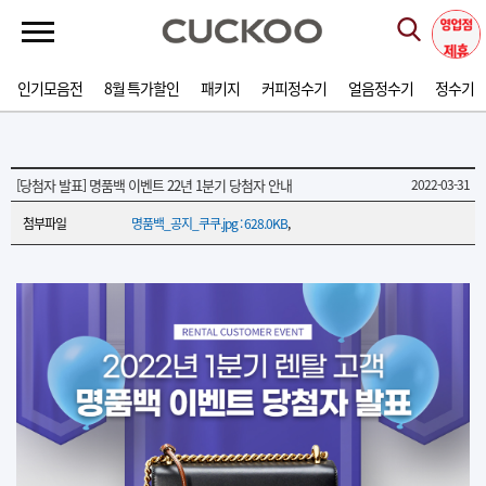
인기모음전
8월 특가할인
패키지
커피정수기
얼음정수기
정수기
[당첨자 발표] 명품백 이벤트 22년 1분기 당첨자 안내
2022-03-31
첨부파일
명품백_공지_쿠쿠.jpg : 628.0KB
,