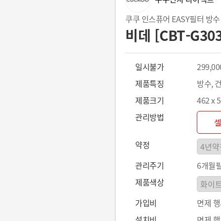
쿠쿠 인스퓨어 EASY필터 방수
비데 [CBT-G30
일시불가
299,00
제품특징
방수, 
제품크기
462 x 
관리방법
약정
관리주기
6개월필
제품색상
가입비
면제 
설치비
면제 