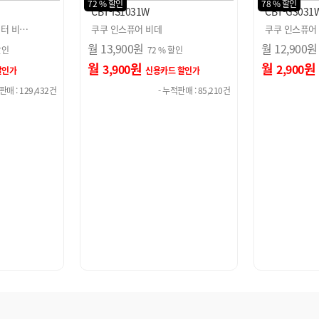
78 % 할인
92 % 할인
CBT-G3031W
CBT-G1031
쿠쿠 인스퓨어 EASY필터 방…
쿠쿠 인스퓨어 
월
12,900
원
월
10,900
원
할인
78 % 할인
월
원
월
원
2,900
900
 할인가
신용카드 할인가
신
적판매 : 85,210건
- 누적판매 : 267,121건