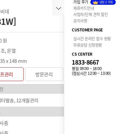
가입 후기
냉장고 추첨
제휴카드안내
 비데
사업자/단체 견적 할인
31W]
공지사항
CUSTOMER PAGE
실시간 온라인 접수 현황
0 원
무료상담 신청현황
건조, 온열
CS CENTER
535 x 148 mm
1833-8667
평일 09:00 ~ 18:00
(점심시간 12:00 ~ 13:00)
셀프관리
방문관리
터발송, 12개월관리
행사중
행사중