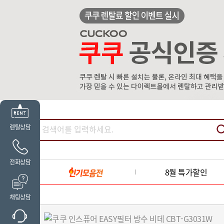
렌탈상담
전화상담
8월 특가할인
채팅상담