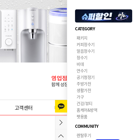
CATEGORY
패키지
커피정수기
얼음정수기
정수기
비데
연수기
공기청정기
주방가전
생활가전
가구
건강/뷰티
고객센터
이달의혜택
홈케어&방역
펫용품
COMMUNITY
렌탈후기