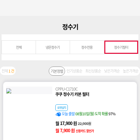
정수기
전체
냉온정수기
정수전용
정수기필터
전체
1 건
인기상품순
최신상품순
낮은가격순
높은가격순
기본정렬
CPPU-C1710C
쿠쿠 정수기 카본 필터
로켓설치
오늘 출발
08월10일(월) 도착 확률
97%
월 17,900 원
22,900원
월 7,900 원
신용카드 할인가