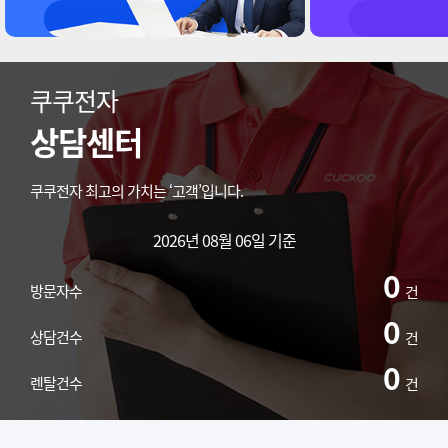
쿠쿠전자
상담센터
쿠쿠전자 최고의 가치는 ‘고객’입니다.
2026년 08월 06일 기준
0
방문자수
건
0
상담건수
건
0
렌탈건수
건