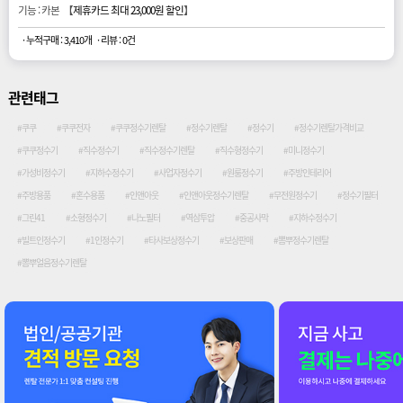
기능 : 카본 【
제휴카드 최대 23,000원 할인
】
· 누적구매 : 3,410개
· 리뷰 : 0건
관련태그
#쿠쿠
#쿠쿠전자
#쿠쿠정수기렌탈
#정수기렌탈
#정수기
#정수기렌탈가격비교
#쿠쿠정수기
#직수정수기
#직수정수기렌탈
#직수형정수기
#미니정수기
#가성비정수기
#지하수정수기
#사업자정수기
#원룸정수기
#주방인테리어
#주방용품
#혼수용품
#인앤아웃
#인앤아웃정수기렌탈
#무전원정수기
#정수기필터
#그린41
#소형정수기
#나노필터
#역삼투압
#중공사막
#지하수정수기
#빌트인정수기
#1인정수기
#타사보상정수기
#보상판매
#뽐뿌정수기렌탈
#뽐뿌얼음정수기렌탈