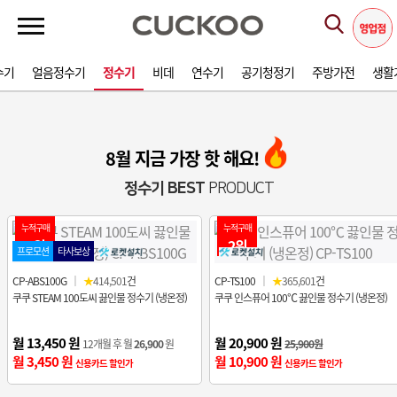
수기
얼음정수기
정수기
비데
연수기
공기청정기
주방가전
생활
8월 지금 가장 핫 해요!
정수기 BEST
PRODUCT
누적구매
누적구매
1위
2위
프로모션
타사보상
CP-ABS100G
｜
★
414,501
건
CP-TS100
｜
★
365,601
건
쿠쿠 STEAM 100도씨 끓인물 정수기 (냉온정)
쿠쿠 인스퓨어 100℃ 끓인물 정수기 (냉온정)
월 13,450 원
월 20,900 원
12개월 후 월
26,900
원
25,900원
월 3,450 원
월 10,900 원
신용카드 할인가
신용카드 할인가