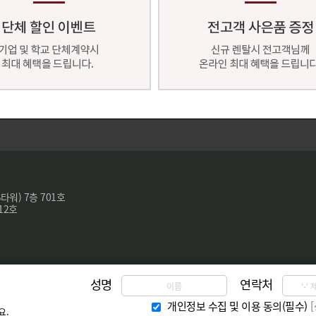
타워) 7층 701호
12호
성명
연락처
개인정보 수집 및 이용 동의(필수)
요.