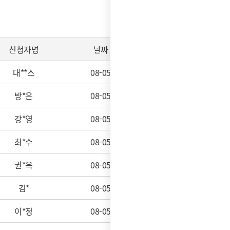
신청자명
날짜
처리상태
대**스
08-05
접수완료
방*은
08-05
접수완료
강*영
08-05
접수완료
최*수
08-05
접수완료
권*옥
08-05
접수완료
김*
08-05
접수완료
이*정
08-05
접수완료