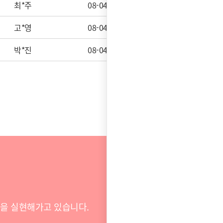
최*주
08-04
접수완료
고*영
08-04
접수대기
박*진
08-04
접수대기
전을 실현해가고 있습니다.