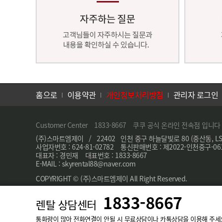
홈으로
이용약관
개인정보처리방침
관리자 로그인
Customer Center 1833-8667 쿠쿠 공식 온라인 전속점 입니다
(주)스마트엠제이 / 22402 인천 중구 하늘달빛로 80 (중산동, LS
사업자번호 : 624-81-02782 통신판매번호 : 제2022-인천중구-06
대표자 : 경민재 대표번호 : 1833-8667
E-MAIL : skyrental88@naver.com
COPYRIGHT © (주)스마트엠제이 All Right Reserved.
1833-8667
렌탈 상담센터
통화량이 많아 전화연결이 안될 시 무료상담이나 카톡상담을 이용해 주세