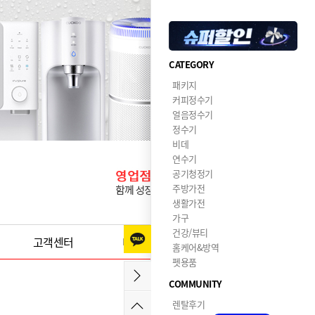
CATEGORY
패키지
커피정수기
얼음정수기
정수기
비데
연수기
공기청정기
주방가전
생활가전
가구
건강/뷰티
고객센터
이달의혜택
홈케어&방역
펫용품
COMMUNITY
렌탈후기