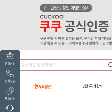
렌탈상담
전화상담
8월 특가할인
채팅상담